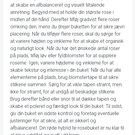
at skabe en afbalanceret og visuelt tiltalende
anretning. Begynd med at holde din største rose i
midten af din hånd. Derefter tilføj gradvist flere roser
omkring den, mens du drejer buketten for at sikre jævn
placering. Når du tilføjer flere roser, skal du sørge for
at variere højden og vinklerne for at skabe et organisk
og naturligt look. Når du har det ønskede antal roser
på plads, tilføj løv eller fyldblomster for at supplere
roserne. Igen, variere højderne og vinklerne for at
skabe tekstur og interesse i din buket. Når du har alle
elementerne på plads, brug blomstertape til at sikre
stilkene sammen. Sørg for at vikle tapen stramt, men
ikke for stramt, for at undgå at beskadige stilkene.
Brug derefter bånd eller snor til at dække tapen og
skabe et poleret og færdigt look til din buket. Til sidst,
giv din buket en sidste kontrol og foretag eventuelle
justeringer for at sikre, at alt er sikkert og
afbalanceret. Din røde hybrid te-rosebuket er nu klar til