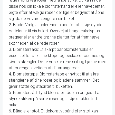
røde hybrid tea roser med lange stilke. Du kan finde
disse hos din lokale blomsterhandler eller havecenter.
Sigte efter at vælge roser, der lige er begyndt at åbne
sig, da de vil vare længere i din buket.
2. Blade: Vælg supplerende blade for at tilføje dybde
og tekstur til din buket. Overvej at bruge eukalyptus,
bregner eller andre grønne planter for at fremhæve
skønheden af de røde roser.
3. Blomstersaks: Et skarpt par blomstersaks er
essentiel for at kunne klippe og beskære rosernes og
løvets stængler. Dette vil sikre rene snit og hjælpe med
at forlænge levetiden af dit arrangement.
4. Blomstertape: Blomstertape er nyttigt til at sikre
stænglerne af dine roser og bladene sammen. Det
giver støtte og stabilitet til buketten.
5. Blomstertråd: Tynd blomstertråd kan bruges til at
styrke stilken på sarte roser og tilføje struktur til din
buket.
6. Bånd eller stof: Et dekorativt bånd eller stof kan