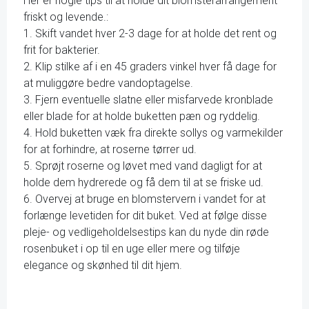
Her er nogle tips til at holde dit blomsterarrangement
friskt og levende.:
1. Skift vandet hver 2-3 dage for at holde det rent og
frit for bakterier.
2. Klip stilke af i en 45 graders vinkel hver få dage for
at muliggøre bedre vandoptagelse.
3. Fjern eventuelle slatne eller misfarvede kronblade
eller blade for at holde buketten pæn og ryddelig.
4. Hold buketten væk fra direkte sollys og varmekilder
for at forhindre, at roserne tørrer ud.
5. Sprøjt roserne og løvet med vand dagligt for at
holde dem hydrerede og få dem til at se friske ud.
6. Overvej at bruge en blomstervern i vandet for at
forlænge levetiden for dit buket. Ved at følge disse
pleje- og vedligeholdelsestips kan du nyde din røde
rosenbuket i op til en uge eller mere og tilføje
elegance og skønhed til dit hjem.