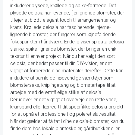
inkluderer plysede, krøllede og spike-formede. Det
plysede celosia har levende, fjerlignende blomster, der
tilføjer et blødt, elegant touch til arrangementer og
krans. Krøllede celosia har fascinerende, hjerne-
lignende blomster, der fungerer som iøjnefaldende
fokuspunkter i håndværk. Endelig viser spicata celosia
slanke, spike-lignende blomster, der bringer en unik
tekstur til enhver projekt. Når du har valgt den sort
celosia, der bedst passer til din DIY-vision, er det
vigtigt at forberede dine materialer derefter. Dette kan
inkludere at samle de nødvendige værktøjer som
blomstersaks, kniplingetang og blomstertape til at
arbejde med de ømtålelige stilke af celosia.
Derudover er det vigtigt at overveje den rette vase,
kransbund eller lærred til dit specifikke celosia-projekt
for at opnå et professionelt og poleret slutresultat.
Når det gælder at få fat i dine celosia-blomster, kan du
finde dem hos lokale planteskoler, gårdbutikker eller