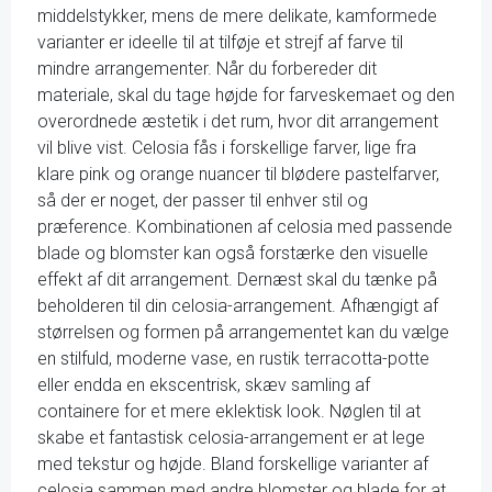
middelstykker, mens de mere delikate, kamformede
varianter er ideelle til at tilføje et strejf af farve til
mindre arrangementer. Når du forbereder dit
materiale, skal du tage højde for farveskemaet og den
overordnede æstetik i det rum, hvor dit arrangement
vil blive vist. Celosia fås i forskellige farver, lige fra
klare pink og orange nuancer til blødere pastelfarver,
så der er noget, der passer til enhver stil og
præference. Kombinationen af celosia med passende
blade og blomster kan også forstærke den visuelle
effekt af dit arrangement. Dernæst skal du tænke på
beholderen til din celosia-arrangement. Afhængigt af
størrelsen og formen på arrangementet kan du vælge
en stilfuld, moderne vase, en rustik terracotta-potte
eller endda en ekscentrisk, skæv samling af
containere for et mere eklektisk look. Nøglen til at
skabe et fantastisk celosia-arrangement er at lege
med tekstur og højde. Bland forskellige varianter af
celosia sammen med andre blomster og blade for at