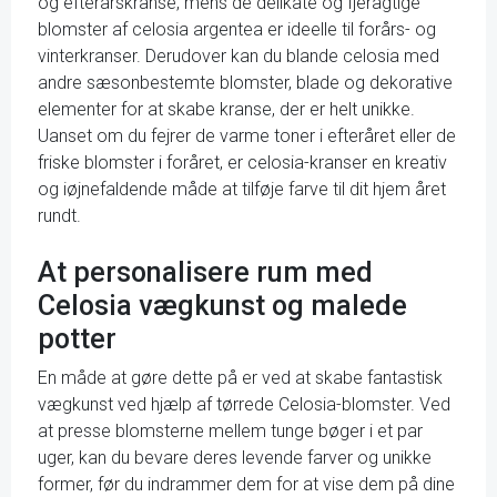
og efterårskranse, mens de delikate og fjeragtige
blomster af celosia argentea er ideelle til forårs- og
vinterkranser. Derudover kan du blande celosia med
andre sæsonbestemte blomster, blade og dekorative
elementer for at skabe kranse, der er helt unikke.
Uanset om du fejrer de varme toner i efteråret eller de
friske blomster i foråret, er celosia-kranser en kreativ
og iøjnefaldende måde at tilføje farve til dit hjem året
rundt.
At personalisere rum med
Celosia vægkunst og malede
potter
En måde at gøre dette på er ved at skabe fantastisk
vægkunst ved hjælp af tørrede Celosia-blomster. Ved
at presse blomsterne mellem tunge bøger i et par
uger, kan du bevare deres levende farver og unikke
former, før du indrammer dem for at vise dem på dine