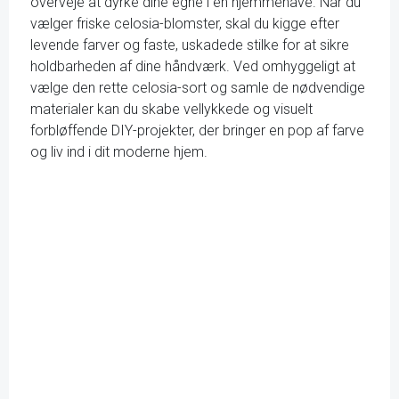
overveje at dyrke dine egne i en hjemmehave. Når du
vælger friske celosia-blomster, skal du kigge efter
levende farver og faste, uskadede stilke for at sikre
holdbarheden af dine håndværk. Ved omhyggeligt at
vælge den rette celosia-sort og samle de nødvendige
materialer kan du skabe vellykkede og visuelt
forbløffende DIY-projekter, der bringer en pop af farve
og liv ind i dit moderne hjem.