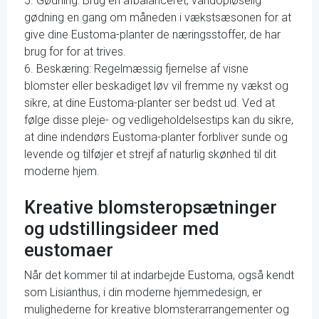
5. Gødning: Brug en afbalanceret, vandopløselig
gødning en gang om måneden i vækstsæsonen for at
give dine Eustoma-planter de næringsstoffer, de har
brug for for at trives.
6. Beskæring: Regelmæssig fjernelse af visne
blomster eller beskadiget løv vil fremme ny vækst og
sikre, at dine Eustoma-planter ser bedst ud. Ved at
følge disse pleje- og vedligeholdelsestips kan du sikre,
at dine indendørs Eustoma-planter forbliver sunde og
levende og tilføjer et strejf af naturlig skønhed til dit
moderne hjem.
Kreative blomsteropsætninger
og udstillingsideer med
eustomaer
Når det kommer til at indarbejde Eustoma, også kendt
som Lisianthus, i din moderne hjemmedesign, er
mulighederne for kreative blomsterarrangementer og