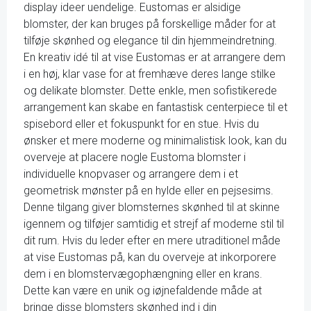
display ideer uendelige. Eustomas er alsidige
blomster, der kan bruges på forskellige måder for at
tilføje skønhed og elegance til din hjemmeindretning.
En kreativ idé til at vise Eustomas er at arrangere dem
i en høj, klar vase for at fremhæve deres lange stilke
og delikate blomster. Dette enkle, men sofistikerede
arrangement kan skabe en fantastisk centerpiece til et
spisebord eller et fokuspunkt for en stue. Hvis du
ønsker et mere moderne og minimalistisk look, kan du
overveje at placere nogle Eustoma blomster i
individuelle knopvaser og arrangere dem i et
geometrisk mønster på en hylde eller en pejsesims.
Denne tilgang giver blomsternes skønhed til at skinne
igennem og tilføjer samtidig et strejf af moderne stil til
dit rum. Hvis du leder efter en mere utraditionel måde
at vise Eustomas på, kan du overveje at inkorporere
dem i en blomstervægophængning eller en krans.
Dette kan være en unik og iøjnefaldende måde at
bringe disse blomsters skønhed ind i din