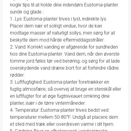
nogle tips til at holde dine indendørs Eustoma-planter
sunde og glade.:
1. Lys: Eustoma-planter trives i lyst, indirekte lys.
Placer dem nær et solrigt vindue, hvor de kan
modtage masser af naturligt sollys, men sørg for at
beskytte dem mod hårde eftermiddagsstråler.
2. Vand: Korrekt vanding er afgørende for sundheden
hos dine Eustoma-planter. Vand dem, når den øverste
tomme jord føles tør ved berøring, og sørg for at lade
overskydende vand dræne bort for at forhindre rådne
rødder.
3. Luftfugtighed: Eustoma-planter foretrækker en
fugtig atmosfære, så overvej at bruge en stenskål eller
en luftfugter for at øge fugtniveauet omkring dine
planter, især i de tørre vintermåneder.
4. Temperatur: Eustoma-planter trives bedst ved
temperaturer mellem 50-80°F. Undgå at placere dem
et sted med træk eller overdreven varme i dit hjem.