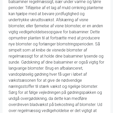
balsaminer regelmæssigt, især under varme og tørre
perioder. Tilføjelse af et lag af muld omkring planterne
kan hjælpe med at bevare jordfugtighed og
undertrykke ukrudtsvækst. Afskæring af visne
blomster, eller fjernelse af visne blomster, er en anden
vigtig vedligeholdelsesopgave for balsaminer. Dette
opmuntrer planten til at fortsætte med at producere
nye blomster og forlænger blomstringsperioden. Så
simpelt som at knibe de visnede blomster af
regelmæssigt for at holde dine balsaminer lysende og
sunde. Gødskning af dine balsaminer er også vigtig for
langvarige blomster. Brug en afbalanceret,
vandopløselig gødning hver få uger i løbet af
vækstsæsonen for at give de nødvendige
næringsstoffer til stærk vækst og rigelige blomster.
Sørg for at følge vejledningen på gødningspakken og
undgå overgødskning, da dette kan medføre
overdreven bladvækst på bekostning af blomster. Ud
over regelmæssig vedligeholdelse er det vigtigt at