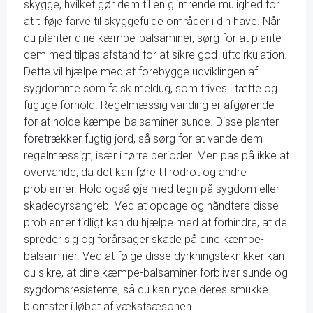
skygge, hvilket gør dem til en glimrende mulighed for
at tilføje farve til skyggefulde områder i din have. Når
du planter dine kæmpe-balsaminer, sørg for at plante
dem med tilpas afstand for at sikre god luftcirkulation.
Dette vil hjælpe med at forebygge udviklingen af
sygdomme som falsk meldug, som trives i tætte og
fugtige forhold. Regelmæssig vanding er afgørende
for at holde kæmpe-balsaminer sunde. Disse planter
foretrækker fugtig jord, så sørg for at vande dem
regelmæssigt, især i tørre perioder. Men pas på ikke at
overvande, da det kan føre til rodrot og andre
problemer. Hold også øje med tegn på sygdom eller
skadedyrsangreb. Ved at opdage og håndtere disse
problemer tidligt kan du hjælpe med at forhindre, at de
spreder sig og forårsager skade på dine kæmpe-
balsaminer. Ved at følge disse dyrkningsteknikker kan
du sikre, at dine kæmpe-balsaminer forbliver sunde og
sygdomsresistente, så du kan nyde deres smukke
blomster i løbet af vækstsæsonen.