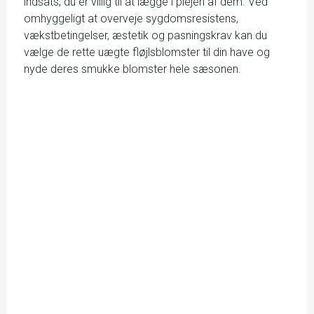
indsats, du er villig til at lægge i plejen af dem. Ved
omhyggeligt at overveje sygdomsresistens,
vækstbetingelser, æstetik og pasningskrav kan du
vælge de rette uægte fløjlsblomster til din have og
nyde deres smukke blomster hele sæsonen.