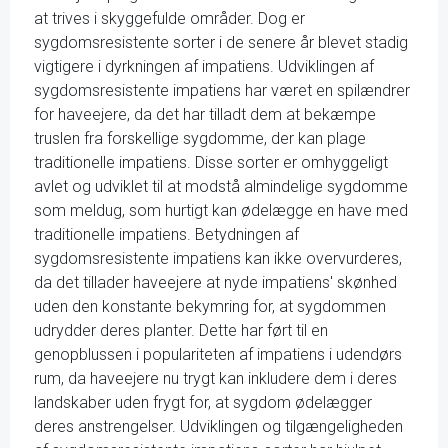
at trives i skyggefulde områder. Dog er
sygdomsresistente sorter i de senere år blevet stadig
vigtigere i dyrkningen af impatiens. Udviklingen af
sygdomsresistente impatiens har været en spilændrer
for haveejere, da det har tilladt dem at bekæmpe
truslen fra forskellige sygdomme, der kan plage
traditionelle impatiens. Disse sorter er omhyggeligt
avlet og udviklet til at modstå almindelige sygdomme
som meldug, som hurtigt kan ødelægge en have med
traditionelle impatiens. Betydningen af
sygdomsresistente impatiens kan ikke overvurderes,
da det tillader haveejere at nyde impatiens' skønhed
uden den konstante bekymring for, at sygdommen
udrydder deres planter. Dette har ført til en
genopblussen i populariteten af impatiens i udendørs
rum, da haveejere nu trygt kan inkludere dem i deres
landskaber uden frygt for, at sygdom ødelægger
deres anstrengelser. Udviklingen og tilgængeligheden