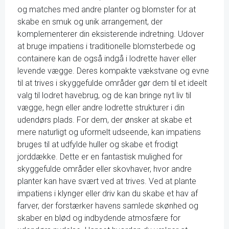
og matches med andre planter og blomster for at
skabe en smuk og unik arrangement, der
komplementerer din eksisterende indretning. Udover
at bruge impatiens i traditionelle blomsterbede og
containere kan de også indgå i lodrette haver eller
levende vægge. Deres kompakte vækstvane og evne
til at trives i skyggefulde områder gør dem til et ideelt
valg til lodret havebrug, og de kan bringe nyt liv til
vægge, hegn eller andre lodrette strukturer i din
udendørs plads. For dem, der ønsker at skabe et
mere naturligt og uformelt udseende, kan impatiens
bruges til at udfylde huller og skabe et frodigt
jorddække. Dette er en fantastisk mulighed for
skyggefulde områder eller skovhaver, hvor andre
planter kan have svært ved at trives. Ved at plante
impatiens i klynger eller driv kan du skabe et hav af
farver, der forstærker havens samlede skønhed og
skaber en blød og indbydende atmosfære for