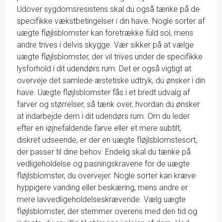
Udover sygdomsresistens skal du også tænke på de
specifikke vækstbetingelser i din have. Nogle sorter af
uægte fløjlsblomster kan foretrække fuld sol, mens
andre trives i delvis skygge. Vær sikker på at vælge
uægte fløjlsblomster, der vil trives under de specifikke
lysforhold i dit udendørs rum. Det er også vigtigt at
overveje det samlede æstetiske udtryk, du ønsker i din
have. Uægte fløjlsblomster fås i et bredt udvalg af
farver og størrelser, så tænk over, hvordan du ønsker
at indarbejde dem i dit udendørs rum. Om du leder
efter en iøjnefaldende farve eller et mere subtilt,
diskret udseende, er der en uægte fløjlsblomstesort,
der passer til dine behov. Endelig skal du tænke på
vedligeholdelse og pasningskravene for de uægte
fløjlsblomster, du overvejer. Nogle sorter kan kræve
hyppigere vanding eller beskæring, mens andre er
mere lavvedligeholdelseskrævende. Vælg uægte
fløjlsblomster, der stemmer overens med den tid og