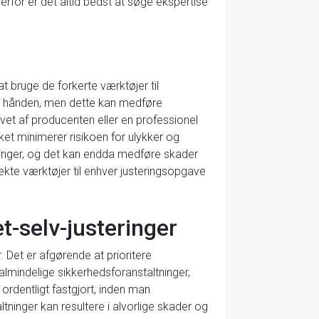
Derfor er det altid bedst at søge ekspertise
t bruge de forkerte værktøjer til
ed hånden, men dette kan medføre
vet af producenten eller en professionel
ilket minimerer risikoen for ulykker og
ringer, og det kan endda medføre skader
ekte værktøjer til enhver justeringsopgave
t-selv-justeringer
. Det er afgørende at prioritere
almindelige sikkerhedsforanstaltninger,
ordentligt fastgjort, inden man
ninger kan resultere i alvorlige skader og