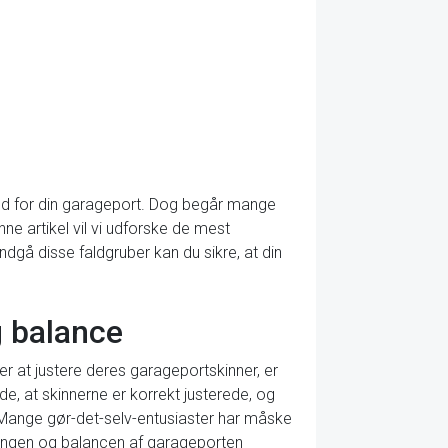
rhed for din garageport. Dog begår mange
nne artikel vil vi udforske de mest
ndgå disse faldgruber kan du sikre, at din
g balance
er at justere deres garageportskinner, er
e, at skinnerne er korrekt justerede, og
t. Mange gør-det-selv-entusiaster har måske
eringen og balancen af garageporten