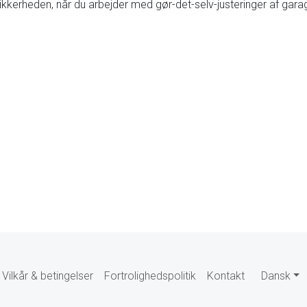
d sikkerheden, når du arbejder med gør-det-selv-justeringer af gar
Vilkår & betingelser
Fortrolighedspolitik
Kontakt
Dansk