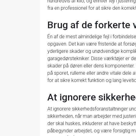
hundredvis af kilo, og enhver fejl i juster
fra en professionel for at sikre den korrek
Brug af de forkerte 
Én af de mest almindelige fejl i forbindel
opgaven. Det kan være fristende at forsø
yderligere skader og unødvendige komplika
garagedørstekniker. Disse værktøjer er desig
skader på døren eller dens komponenter. 
på sporet, rullerne eller andre vitale del
for at sikre korrekt funktion og lang levet
At ignorere sikkerhe
At ignorere sikkerhedsforanstaltninger unde
sikkerheden, når man arbejder med justerin
der skal huskes, inkluderer at have beskyt
påbegynder arbejdet, og være forsigtig me