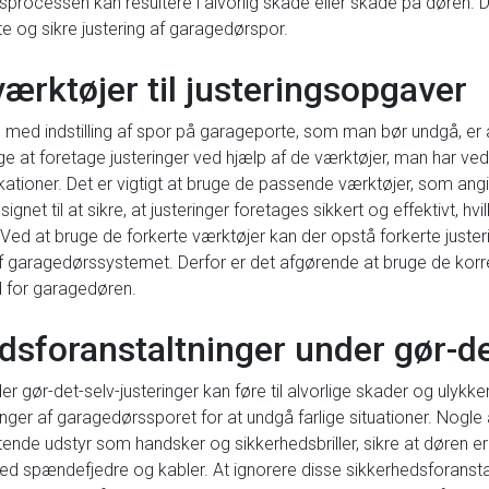
ingsprocessen kan resultere i alvorlig skade eller skade på døren. 
te og sikre justering af garagedørspor.
værktøjer til justeringsopgaver
se med indstilling af spor på garageporte, som man bør undgå, er a
ge at foretage justeringer ved hjælp af de værktøjer, man har v
tioner. Det er vigtigt at bruge de passende værktøjer, som angi
net til at sikre, at justeringer foretages sikkert og effektivt, hv
Ved at bruge de forkerte værktøjer kan der opstå forkerte juste
e af garagedørssystemet. Derfor er det afgørende at bruge de korr
id for garagedøren.
dsforanstaltninger under gør-de
r gør-det-selv-justeringer kan føre til alvorlige skader og ulykker
ger af garagedørssporet for at undgå farlige situationer. Nogle 
tende udstyr som handsker og sikkerhedsbriller, sikre at døren er 
d spændefjedre og kabler. At ignorere disse sikkerhedsforanstalt