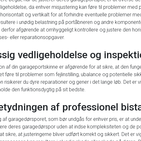
geholdelse, da enhver misjustering kan føre til problemer med por
e horisontalt og vertikalt for at forhindre eventuelle problemer m
sultere i unødig belastning på portåbneren og andre komponenter, h
er derfor afgørende at omhyggeligt kontrollere og justere den hori
es- eller reparationsopgaver.
sig vedligeholdelse og inspekti
af din garageportskinne er afgørende for at sikre, at den funger
t føre til problemer som fejlinstilling, ubalance og potentielle s
isikerer du dyre reparationer og gener i det lange løb. Det er vig
holde den funktionsdygtig på sit bedste.
etydningen af professionel bist
ng af garagedørsporet, som bør undgås for enhver pris, er at und
ere deres garagedørspor uden at indse kompleksiteten og de poten
 sikre, at justeringerne bliver udført korrekt og sikkert. Det er v