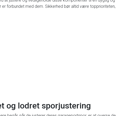
at justere og vedligeholde disse komponenter til en dygtig og v
r er forbundet med dem. Sikkerhed bør altid være topprioriteten,
t og lodret sporjustering
jere begår, når de justerer deres garageportspor, er at overse den