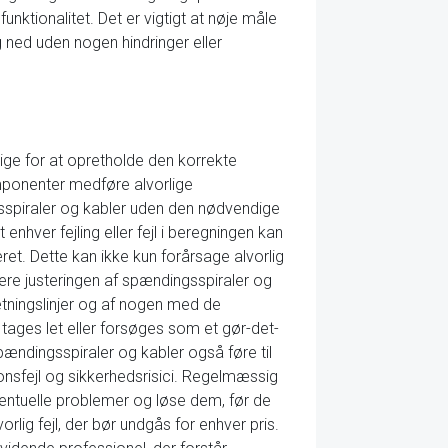
unktionalitet. Det er vigtigt at nøje måle
g ned uden nogen hindringer eller
ige for at opretholde den korrekte
omponenter medføre alvorlige
sspiraler og kabler uden den nødvendige
hver fejling eller fejl i beregningen kan
eret. Dette kan ikke kun forårsage alvorlig
re justeringen af spændingsspiraler og
etningslinjer og af nogen med de
tages let eller forsøges som et gør-det-
ændingsspiraler og kabler også føre til
ionsfejl og sikkerhedsrisici. Regelmæssig
ventuelle problemer og løse dem, før de
orlig fejl, der bør undgås for enhver pris.