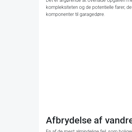
Det er afgørende at overlade opgaven med 
kompleksiteten og de potentielle farer, de
komponenter til garagedøre.
Afbrydelse af vandre
En af de mest almindelige fejl, som bolige