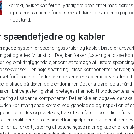
korrekt, hvilket kan føre til yderligere problemer med dørens f
og justere skinnerne for at sikre, at døren bevæger sig op o
modstand.
af spændefjedre og kabler
aragedørsystem er spændingsspiraler og kabler. Disse er ansvarl
 glat og effektiv funktion. Dog kan forkert justering af disse k
øren og omkringliggende ejendom.At forsøge at justere spænding
onsekvenser. Den høje spænding i disse komponenter betyder, at en
hvilket forårsager at fjedrene knækker eller kablerne bliver afmont
delig skade på døren og ejendommen.Det er afgørende at håndte
ion. Enhverjustering skal foretages i henhold til producentens r
tering af sådanne komponenter. Det er ikke en opgave, der skal 
suden kan manglende korrekt vedligeholdelse og inspektion af sp
onenter slides og svækkes, hvilket kan føre til potentielle funkt
 af en kvalificeret professionel kan hjælpe med at identificere e
en er, at forkert justering af spændingsspiraler og kabler er en alv