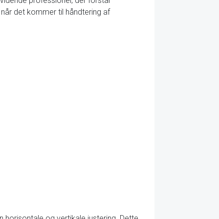
idende professionel, der forstår
 når det kommer til håndtering af
 horisontale og vertikale justering. Dette