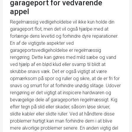
garageport for vedvarende
appel
Regelmæssig vedligeholdelse vil ikke kun holde din
garageport flot, men det vil også hjælpe med at
forlænge dens levetid og forhindre dyre reparationer.
En af de vigtigste aspekter ved
garageportsvedligeholdelse er regelmæssig
rengøring. Dette kan gøres med mild sæbe og vand
ved hjælp af en blød klud eller svamp til blidt at
skrubbe snavs væk. Det er også vigtigt at være
opmærksom på spor og ruller og sikre, at de er fri for
snavs og smurt for at forhindre unødig slitage. Udover
rengøring er det vigtigt at inspicere hardwaren og
bevægelige dele af garageporten regelmæssigt. Kig
efter tegn på slid eller skader, såsom løse skruer,
slidte kabler eller slidte ruller. Ved at håndtere disse
problemer hurtigt kan man forhindre dem i at blive
mere alvorlige problemer senere. En anden vigtig del