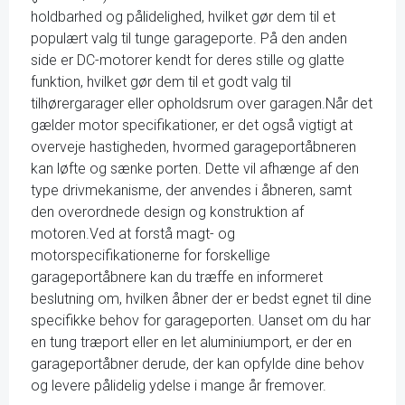
holdbarhed og pålidelighed, hvilket gør dem til et
populært valg til tunge garageporte. På den anden
side er DC-motorer kendt for deres stille og glatte
funktion, hvilket gør dem til et godt valg til
tilhørergarager eller opholdsrum over garagen.Når det
gælder motor specifikationer, er det også vigtigt at
overveje hastigheden, hvormed garageportåbneren
kan løfte og sænke porten. Dette vil afhænge af den
type drivmekanisme, der anvendes i åbneren, samt
den overordnede design og konstruktion af
motoren.Ved at forstå magt- og
motorspecifikationerne for forskellige
garageportåbnere kan du træffe en informeret
beslutning om, hvilken åbner der er bedst egnet til dine
specifikke behov for garageporten. Uanset om du har
en tung træport eller en let aluminiumport, er der en
garageportåbner derude, der kan opfylde dine behov
og levere pålidelig ydelse i mange år fremover.