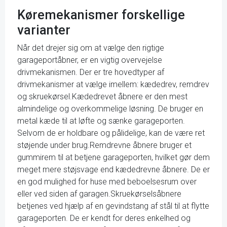
Køremekanismer forskellige
varianter
Når det drejer sig om at vælge den rigtige
garageportåbner, er en vigtig overvejelse
drivmekanismen. Der er tre hovedtyper af
drivmekanismer at vælge imellem: kædedrev, remdrev
og skruekørsel.Kædedrevet åbnere er den mest
almindelige og overkommelige løsning. De bruger en
metal kæde til at løfte og sænke garageporten.
Selvom de er holdbare og pålidelige, kan de være ret
støjende under brug.Remdrevne åbnere bruger et
gummirem til at betjene garageporten, hvilket gør dem
meget mere støjsvage end kædedrevne åbnere. De er
en god mulighed for huse med beboelsesrum over
eller ved siden af garagen.Skruekørselsåbnere
betjenes ved hjælp af en gevindstang af stål til at flytte
garageporten. De er kendt for deres enkelhed og