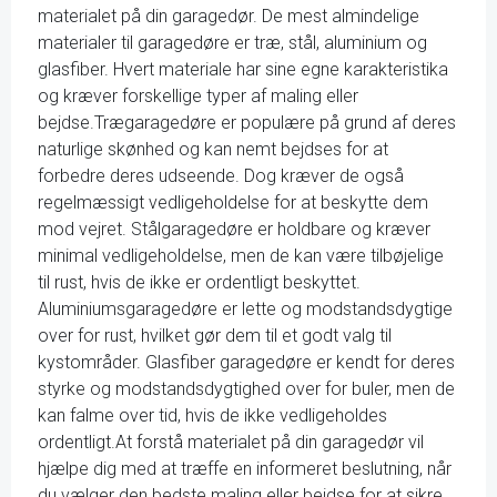
materialet på din garagedør. De mest almindelige
materialer til garagedøre er træ, stål, aluminium og
glasfiber. Hvert materiale har sine egne karakteristika
og kræver forskellige typer af maling eller
bejdse.Trægaragedøre er populære på grund af deres
naturlige skønhed og kan nemt bejdses for at
forbedre deres udseende. Dog kræver de også
regelmæssigt vedligeholdelse for at beskytte dem
mod vejret. Stålgaragedøre er holdbare og kræver
minimal vedligeholdelse, men de kan være tilbøjelige
til rust, hvis de ikke er ordentligt beskyttet.
Aluminiumsgaragedøre er lette og modstandsdygtige
over for rust, hvilket gør dem til et godt valg til
kystområder. Glasfiber garagedøre er kendt for deres
styrke og modstandsdygtighed over for buler, men de
kan falme over tid, hvis de ikke vedligeholdes
ordentligt.At forstå materialet på din garagedør vil
hjælpe dig med at træffe en informeret beslutning, når
du vælger den bedste maling eller bejdse for at sikre