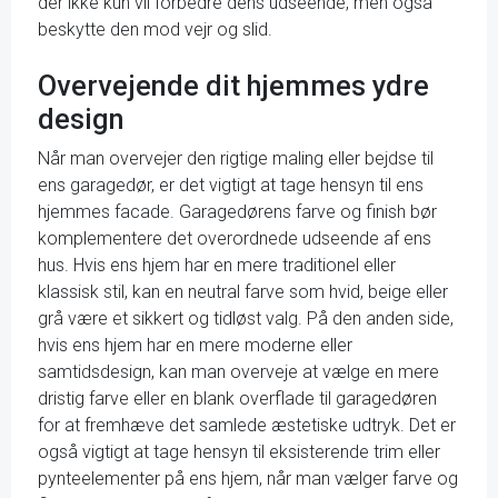
der ikke kun vil forbedre dens udseende, men også
beskytte den mod vejr og slid.
Overvejende dit hjemmes ydre
design
Når man overvejer den rigtige maling eller bejdse til
ens garagedør, er det vigtigt at tage hensyn til ens
hjemmes facade. Garagedørens farve og finish bør
komplementere det overordnede udseende af ens
hus. Hvis ens hjem har en mere traditionel eller
klassisk stil, kan en neutral farve som hvid, beige eller
grå være et sikkert og tidløst valg. På den anden side,
hvis ens hjem har en mere moderne eller
samtidsdesign, kan man overveje at vælge en mere
dristig farve eller en blank overflade til garagedøren
for at fremhæve det samlede æstetiske udtryk. Det er
også vigtigt at tage hensyn til eksisterende trim eller
pynteelementer på ens hjem, når man vælger farve og