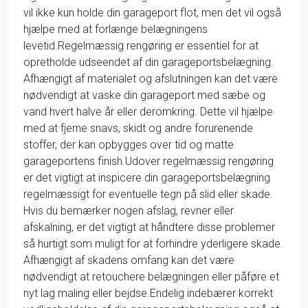
vil ikke kun holde din garageport flot, men det vil også
hjælpe med at forlænge belægningens
levetid.Regelmæssig rengøring er essentiel for at
opretholde udseendet af din garageportsbelægning.
Afhængigt af materialet og afslutningen kan det være
nødvendigt at vaske din garageport med sæbe og
vand hvert halve år eller deromkring. Dette vil hjælpe
med at fjerne snavs, skidt og andre forurenende
stoffer, der kan opbygges over tid og matte
garageportens finish.Udover regelmæssig rengøring
er det vigtigt at inspicere din garageportsbelægning
regelmæssigt for eventuelle tegn på slid eller skade.
Hvis du bemærker nogen afslag, revner eller
afskalning, er det vigtigt at håndtere disse problemer
så hurtigt som muligt for at forhindre yderligere skade.
Afhængigt af skadens omfang kan det være
nødvendigt at retouchere belægningen eller påføre et
nyt lag maling eller bejdse.Endelig indebærer korrekt