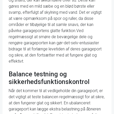
og snavs, der kan akkumulere over tid. Dette kan
gøres med en mild sæbe og en blød børste eller
svamp, efterfulgt af skylning med vand. Det er vigtigt
at være opmærksom på spor og ruller, da disse
områder er tilbøjelige til at samle snavs, der kan
påvirke garageportens glatte funktion.Ved
regelmæssigt at smøre de bevægelige dele og
rengøre garageporten kan gør-det-selv-entusiaster
bidrage til at forlænge levetiden af deres garageport
og sikre, at den fortsætter med at fungere glat og
effektivt.
Balance testning og
sikkerhedsfunktionskontrol
Når det kommer til at vedligeholde din garageport, er
det vigtigt at teste balancen regelmæssigt for at sikre,
at den fungerer glat og sikkert. En ubalanceret
garageport kan lægge ekstra belastning på åbneren