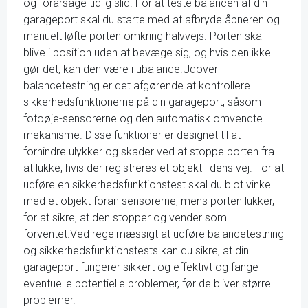
og forårsage tidlig slid. For at teste balancen af din
garageport skal du starte med at afbryde åbneren og
manuelt løfte porten omkring halvvejs. Porten skal
blive i position uden at bevæge sig, og hvis den ikke
gør det, kan den være i ubalance.Udover
balancetestning er det afgørende at kontrollere
sikkerhedsfunktionerne på din garageport, såsom
fotoøje-sensorerne og den automatisk omvendte
mekanisme. Disse funktioner er designet til at
forhindre ulykker og skader ved at stoppe porten fra
at lukke, hvis der registreres et objekt i dens vej. For at
udføre en sikkerhedsfunktionstest skal du blot vinke
med et objekt foran sensorerne, mens porten lukker,
for at sikre, at den stopper og vender som
forventet.Ved regelmæssigt at udføre balancetestning
og sikkerhedsfunktionstests kan du sikre, at din
garageport fungerer sikkert og effektivt og fange
eventuelle potentielle problemer, før de bliver større
problemer.