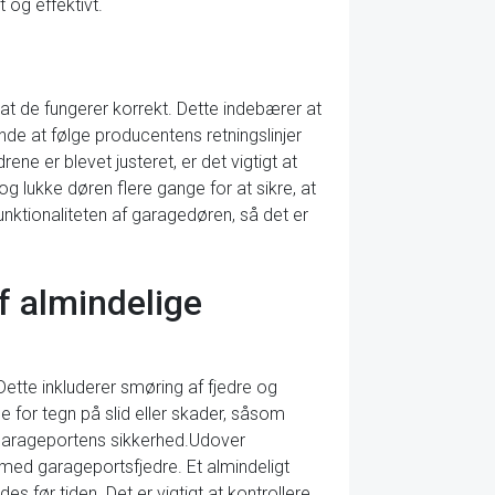
 og effektivt.
e, at de fungerer korrekt. Dette indebærer at
ende at følge producentens retningslinjer
drene er blevet justeret, er det vigtigt at
og lukke døren flere gange for at sikre, at
ktionaliteten af ​​garagedøren, så det er
af almindelige
Dette inkluderer smøring af fjedre og
e for tegn på slid eller skader, såsom
re garageportens sikkerhed.Udover
med garageportsfjedre. Et almindeligt
es før tiden. Det er vigtigt at kontrollere