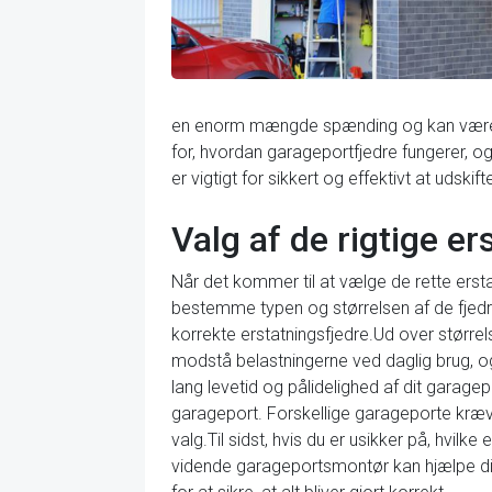
en enorm mængde spænding og kan være far
for, hvordan garageportfjedre fungerer, og
er vigtigt for sikkert og effektivt at udskif
Valg af de rigtige er
Når det kommer til at vælge de rette ersta
bestemme typen og størrelsen af de fjedre, 
korrekte erstatningsfjedre.Ud over størrelse
modstå belastningerne ved daglig brug, og 
lang levetid og pålidelighed af dit garag
garageport. Forskellige garageporte kræver 
valg.Til sidst, hvis du er usikker på, hvilk
vidende garageportsmontør kan hjælpe dig