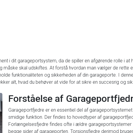
nt i dit garageportsystem, da de spiller en afgørende rolle i at
 og måske skal udskiftes. At forstå hvordan man vælger de rette er
tholde funktionaliteten og sikkerheden af din garageporte. I denne a
ækker alt, hvad du behøver at vide for at sikre en succesrig og si
Forståelse af Garageportfjed
Garageportfjedre er en essentiel del af garageportsystemet 
smidige funktion. Der findes to hovedtyper af garageportfjed
Forlængelsesfjedre findes ofte i ældre garageportsystemer 
begge sider af garageporten. Torsionsfjedre derimod bruges