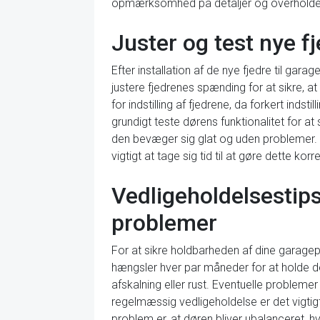
opmærksomhed på detaljer og overholdelse 
Juster og test nye f
Efter installation af de nye fjedre til gara
justere fjedrenes spænding for at sikre, a
for indstilling af fjedrene, da forkert indst
grundigt teste dørens funktionalitet for a
den bevæger sig glat og uden problemer. At
vigtigt at tage sig tid til at gøre dette korre
Vedligeholdelsestips 
problemer
For at sikre holdbarheden af dine garagepo
hængsler hver par måneder for at holde dem
afskalning eller rust. Eventuelle probleme
regelmæssig vedligeholdelse er det vigti
problem er, at døren bliver ubalanceret, hvi