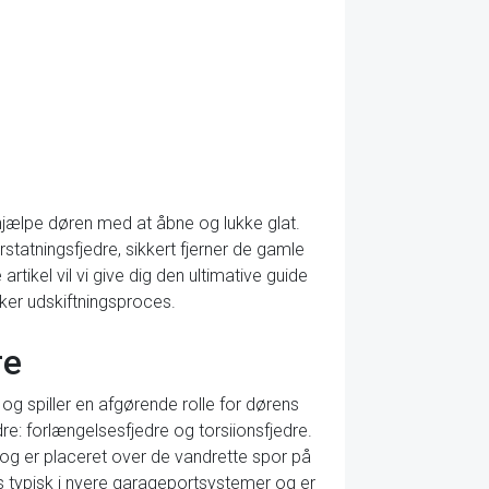
 hjælpe døren med at åbne og lukke glat.
statningsfjedre, sikkert fjerner de gamle
rtikel vil vi give dig den ultimative guide
kker udskiftningsproces.
re
og spiller en afgørende rolle for dørens
re: forlængelsesfjedre og torsiionsfjedre.
og er placeret over de vandrette spor på
 typisk i nyere garageportsystemer og er