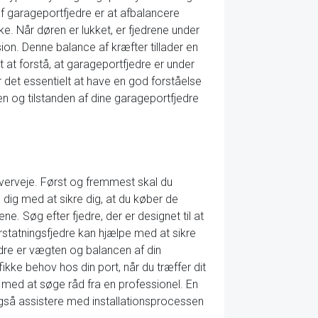
 garageportfjedre er at afbalancere
e. Når døren er lukket, er fjedrene under
on. Denne balance af kræfter tillader en
 at forstå, at garageportfjedre er under
det essentielt at have en god forståelse
en og tilstanden af dine garageportfjedre
 overveje. Først og fremmest skal du
e dig med at sikre dig, at du køber de
ne. Søg efter fjedre, der er designet til at
erstatningsfjedre kan hjælpe med at sikre
edre er vægten og balancen af din
ikke behov hos din port, når du træffer dit
øve med at søge råd fra en professionel. En
gså assistere med installationsprocessen