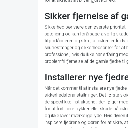
for at sikre, at alt bliver gjort korrekt.
Sikker fjernelse af 
Sikkerhed bør være den øverste prioritet,
spænding og kan forårsage alvorlig skade,
til portåbneren og sikre, at døren er fuld
snurrestænger og sikkerhedsbriller for at
professionel, hvis du ikke har erfaring me
problemfri fjernelse af de gamle fjedre ti
Installerer nye fjedr
Når det kommer til at installere nye fjedre
sikkerhedsforanstaltninger. Det første skridt
de specifikke instruktioner, der følger med
for at forhindre ulykker eller skade på døre
og ikke laver mærkelige lyde. Hvis døren i
inspicere fjedrene og døren for at sikre, at