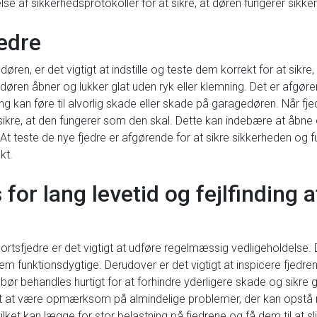
af sikkerhedsprotokoller for at sikre, at døren fungerer sikkert
jedre
gedøren, er det vigtigt at indstille og teste dem korrekt for at sikr
t døren åbner og lukker glat uden ryk eller klemning. Det er afgør
illing kan føre til alvorlig skade eller skade på garagedøren. Når fje
t sikre, at den fungerer som den skal. Dette kan indebære at åbne 
 teste de nye fjedre er afgørende for at sikre sikkerheden og fun
kt.
for lang levetid og fejlfinding 
rtsfjedre er det vigtigt at udføre regelmæssig vedligeholdelse. 
 funktionsdygtige. Derudover er det vigtigt at inspicere fjedren
r bør behandles hurtigt for at forhindre yderligere skade og sik
gt at være opmærksom på almindelige problemer, der kan opstå 
lket kan lægge for stor belastning på fjedrene og få dem til at slid