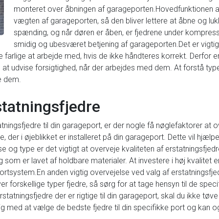
monteret over åbningen af garageporten.Hovedfunktionen af
vægten af garageporten, så den bliver lettere at åbne og lukk
spænding, og når døren er åben, er fjedrene under kompressi
smidig og ubesværet betjening af garageporten.Det er vigtigt
lige at arbejde med, hvis de ikke håndteres korrekt. Derfor er 
 at udvise forsigtighed, når der arbejdes med dem. At forstå typ
te dem.
statningsfjedre
tningsfjedre til din garageport, er der nogle få nøglefaktorer at
der i øjeblikket er installeret på din garageport. Dette vil hjælp
 og type er det vigtigt at overveje kvaliteten af erstatningsfjedre
som er lavet af holdbare materialer. At investere i høj kvalitet 
eportsystem.En anden vigtig overvejelse ved valg af erstatningsfj
forskellige typer fjedre, så sørg for at tage hensyn til de specif
e erstatningsfjedre der er rigtige til din garageport, skal du ikke t
 med at vælge de bedste fjedre til din specifikke port og kan o