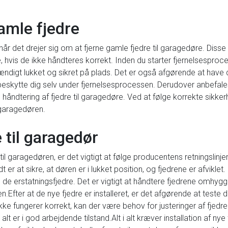
gamle fjedre
 når det drejer sig om at fjerne gamle fjedre til garagedøre. Di
 hvis de ikke håndteres korrekt. Inden du starter fjernelsesproc
stændigt lukket og sikret på plads. Det er også afgørende at have
 beskytte dig selv under fjernelsesprocessen. Derudover anbefale
d håndtering af fjedre til garagedøre. Ved at følge korrekte sikk
l garagedøren.
e til garagedør
 til garagedøren, er det vigtigt at følge producentens retningslin
 er at sikre, at døren er i lukket position, og fjedrene er afviklet.
 de erstatningsfjedre. Det er vigtigt at håndtere fjedrene omhyggeli
n.Efter at de nye fjedre er installeret, er det afgørende at teste 
kke fungerer korrekt, kan der være behov for justeringer af fjedr
 alt er i god arbejdende tilstand.Alt i alt kræver installation af n