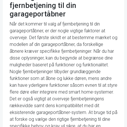
fjernbetjening til din
garageportåbner
Når det kommer til valg af fjernbetjening til din
garageportåbner, er der nogle vigtige faktorer at
overveje. Det første skridt er at bestemme mærket og
modellen af din garageportåbner, da forskellige
åbnere kræver specifikke fjernbetjeninger. Når du har
disse oplysninger, kan du begynde at begrænse dine
muligheder baseret på funktioner og funktionalitet.
Nogle fjernbetjeninger tilbyder grundlæggende
funktioner som at åbne og lukke døren, mens andre
kan have yderligere funktioner såsom evnen til at styre
flere døre eller integrere med smart home-systemer.
Det er også vigtigt at overveje fjernbetjeningens
rækkevidde samt dens kompatibilitet med dit
eksisterende garageportåbner-system. At bruge tid på
at forske og vælge den rigtige fjernbetjening til dine
specifikke behov og krav vil sikre, at du har en