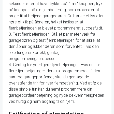
sekunder efter at have trykket på "Lær" knappen, tryk
på knappen på din fjernbetjening, som du ønsker at
bruge til at betjene garagedøren. Du bør se et lys eller
høre et klik på åbneren, hvilket indikerer, at
fjernbetjeningen er blevet programmeret succesfuldt.
3. Test fjernbetjeningen: Stå et par meter væk fra
garagedøren og test fjernbetjeningen for at sikre, at
den åbner og lukker døren som forventet. Hvis den
ikke fungerer korrekt, gentag
programmeringsprocessen.
4. Gentag for yderligere fjernbetjeninger: Hvis du har
flere fjernbetjeninger, der skal programmeres til den
samme garageportåbner, skal du gentage de
ovenstående trin for hver fjernbetjening. Ved at følge
disse simple trin kan du nemt programmere din
garageportfjernbetjening og nyde bekvemmeligheden
ved hurtig og nem adgang til dit hjem.