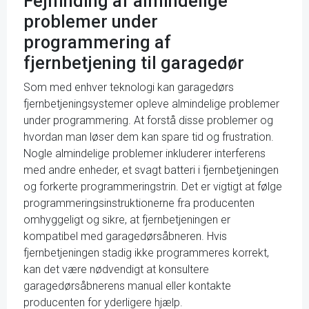
Fejlfinding af almindelige
problemer under
programmering af
fjernbetjening til garagedør
Som med enhver teknologi kan garagedørs
fjernbetjeningsystemer opleve almindelige problemer
under programmering. At forstå disse problemer og
hvordan man løser dem kan spare tid og frustration.
Nogle almindelige problemer inkluderer interferens
med andre enheder, et svagt batteri i fjernbetjeningen
og forkerte programmeringstrin. Det er vigtigt at følge
programmeringsinstruktionerne fra producenten
omhyggeligt og sikre, at fjernbetjeningen er
kompatibel med garagedørsåbneren. Hvis
fjernbetjeningen stadig ikke programmeres korrekt,
kan det være nødvendigt at konsultere
garagedørsåbnerens manual eller kontakte
producenten for yderligere hjælp.