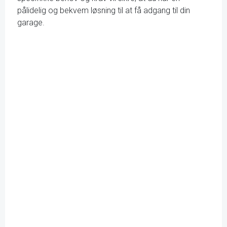
pålidelig og bekvem løsning til at få adgang til din
garage.