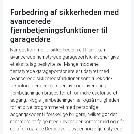
Forbedring af sikkerheden med
avancerede
fjernbetjeningsfunktioner til
garagedøre
Når det kommer til sikkerheden i dit hjem, kan
avancerede fjernstyrede garageportsfunktioner give
et ekstra lag beskyttelse. Mange moderne
fjernstyrede garageportåbnere er udstyret med
avancerede sikkerhedsfunktioner som rullekode-
teknologi, der genererer en ny kode hver gang
fjernbetjeningen bruges for at forhindre uautoriseret
adgang. Nogle fjernbetjeninger har også muligheden
for at blive programmeret med personlige
adgangskoder til forskellige brugere, hvilket gør det
nemmere at følge med i, hvem der kommer ind og går
ud af din garage.Derudover tilbyder nogle fjernstyrede