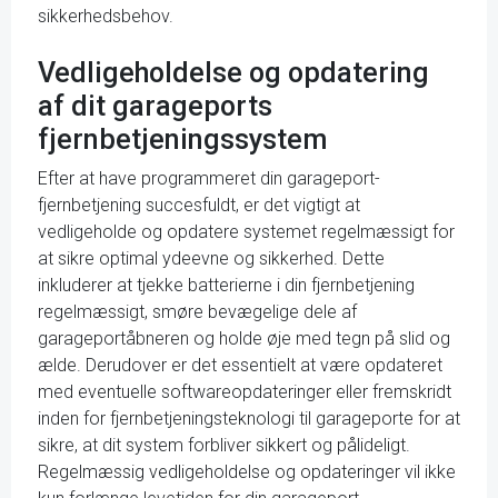
sikkerhedsbehov.
Vedligeholdelse og opdatering
af dit garageports
fjernbetjeningssystem
Efter at have programmeret din garageport-
fjernbetjening succesfuldt, er det vigtigt at
vedligeholde og opdatere systemet regelmæssigt for
at sikre optimal ydeevne og sikkerhed. Dette
inkluderer at tjekke batterierne i din fjernbetjening
regelmæssigt, smøre bevægelige dele af
garageportåbneren og holde øje med tegn på slid og
ælde. Derudover er det essentielt at være opdateret
med eventuelle softwareopdateringer eller fremskridt
inden for fjernbetjeningsteknologi til garageporte for at
sikre, at dit system forbliver sikkert og pålideligt.
Regelmæssig vedligeholdelse og opdateringer vil ikke