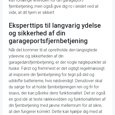
kun forlænge levetiden for din garageport-
fjernbetjening, men også give dig ro i sindet ved at
vide, at dit hjem er sikkert.
Eksperttips til langvarig ydelse
og sikkerhed af din
garageportsfjernbetjening
Når det kommer til at opretholde den langsigtede
ydeevne og sikkerheden af din
garagedørsfjernbetjening, er der nogle nøglepunkter at
huske. Først og fremmest er det vigtigt regelmæssigt
at inspicere din fjernbetjening for tegn på slid og
udskifte batterierne, hvis nødvendigt. Derudover skal
du sørge for at holde fjernbetjeningen ren og fri for
snavs, der kan påvirke dens funktionalitet. Det er også
en god idé at teste rækkevidden og funktionaliteten af
din fjernbetjening med jævne mellemrum for at sikre,
at den fungerer korrekt. Dette kan hjælpe dig med at