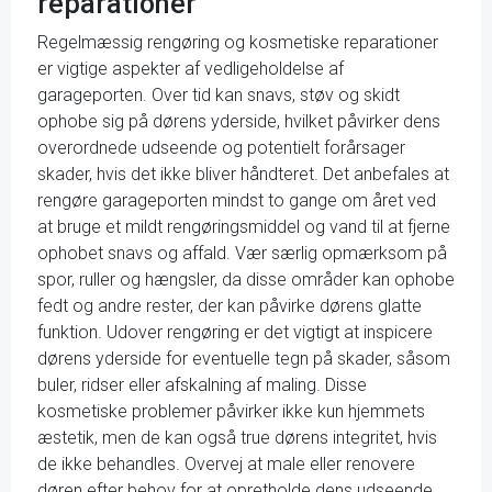
reparationer
Regelmæssig rengøring og kosmetiske reparationer
er vigtige aspekter af vedligeholdelse af
garageporten. Over tid kan snavs, støv og skidt
ophobe sig på dørens yderside, hvilket påvirker dens
overordnede udseende og potentielt forårsager
skader, hvis det ikke bliver håndteret. Det anbefales at
rengøre garageporten mindst to gange om året ved
at bruge et mildt rengøringsmiddel og vand til at fjerne
ophobet snavs og affald. Vær særlig opmærksom på
spor, ruller og hængsler, da disse områder kan ophobe
fedt og andre rester, der kan påvirke dørens glatte
funktion. Udover rengøring er det vigtigt at inspicere
dørens yderside for eventuelle tegn på skader, såsom
buler, ridser eller afskalning af maling. Disse
kosmetiske problemer påvirker ikke kun hjemmets
æstetik, men de kan også true dørens integritet, hvis
de ikke behandles. Overvej at male eller renovere
døren efter behov for at opretholde dens udseende