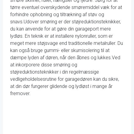
smøre skinner, ruller, hængsler og fjedre. Sørg for at
tørre eventuel overskydende smøremiddel væk for at
forhindre ophobning og tiltrækning af støv og
snavs.Udover smøring er der støjreduktionsteknikker,
du kan anvende for at gøre din garageport mere
lydløs. En teknik er at installere nylonruller, som er
meget mere støjsvage end traditionelle metalruller. Du
kan også bruge gummi- eller skumisolering til at
dæmpe lyden af døren, når den åbnes og lukkes.Ved
at inkorporere disse smøring og
støjreduktionsteknikker i din regelmæssige
vedligeholdelsesrutine for garagedøren kan du sikre,
at din dør fungerer glidende og lydløst i mange år
fremover.