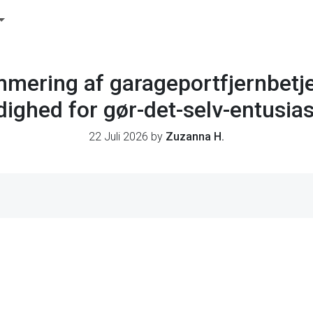
mmering af garageportfjernbetj
ighed for gør-det-selv-entusia
22 Juli 2026 by
Zuzanna H.