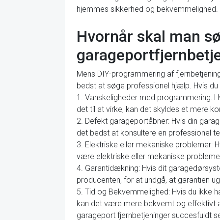
hjemmes sikkerhed og bekvemmelighed. La
Hvornår skal man sø
garageportfjernbetj
Mens DIY-programmering af fjernbetjening 
bedst at søge professionel hjælp. Hvis du
1. Vanskeligheder med programmering: Hvis
det til at virke, kan det skyldes et mere
2. Defekt garageportåbner: Hvis din garag
det bedst at konsultere en professionel t
3. Elektriske eller mekaniske problemer: 
være elektriske eller mekaniske problemer 
4. Garantidækning: Hvis dit garagedørsyste
producenten, for at undgå, at garantien u
5. Tid og Bekvemmelighed: Hvis du ikke har 
kan det være mere bekvemt og effektivt 
garageport fjernbetjeninger succesfuldt se