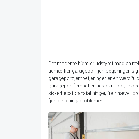
Det moderne hjem er udstyret med en rækk
udmærker garageportfjernbetjeningen sig s
garageportfjernbetjeninger er en værdifuld
garageportfjernbetjeningsteknologi, levere 
sikkerhedsforanstaltninger, fremhæve for
fjernbetjeningsproblemer.