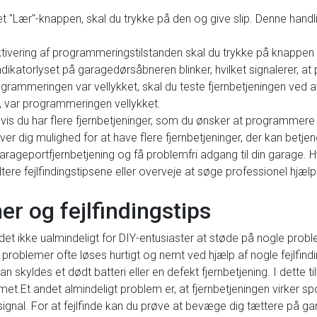
et "Lær"-knappen, skal du trykke på den og give slip. Denne han
aktivering af programmeringstilstanden skal du trykke på knappen
dikatorlyset på garagedørsåbneren blinker, hvilket signalerer, 
rogrammeringen var vellykket, skal du teste fjernbetjeningen ved a
, var programmeringen vellykket.
 Hvis du har flere fjernbetjeninger, som du ønsker at programmere 
iver dig mulighed for at have flere fjernbetjeninger, der kan bet
rageportfjernbetjening og få problemfri adgang til din garage. 
e fejlfindingstipsene eller overveje at søge professionel hjælp
r og fejlfindingstips
det ikke ualmindeligt for DIY-entusiaster at støde på nogle pro
problemer ofte løses hurtigt og nemt ved hjælp af nogle fejlfindin
n skyldes et dødt batteri eller en defekt fjernbetjening. I dette til
et.Et andet almindeligt problem er, at fjernbetjeningen virker sp
signal. For at fejlfinde kan du prøve at bevæge dig tættere på ga