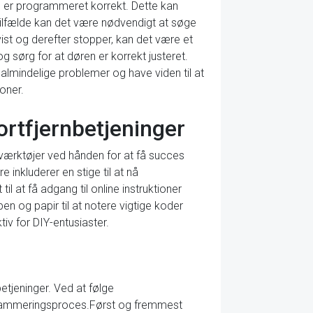
en er programmeret korrekt. Dette kan
ilfælde kan det være nødvendigt at søge
ist og derefter stopper, kan det være et
og sørg for at døren er korrekt justeret.
almindelige problemer og have viden til at
oner.
rtfjernbetjeninger
 værktøjer ved hånden for at få succes
 inkluderer en stige til at nå
l at få adgang til online instruktioner
n og papir til at notere vigtige koder
iv for DIY-entusiaster.
etjeninger. Ved at følge
ogrammeringsproces.Først og fremmest