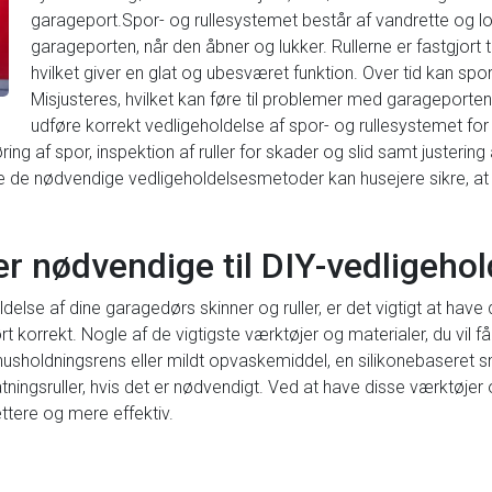
garageport.Spor- og rullesystemet består af vandrette og lo
garageporten, når den åbner og lukker. Rullerne er fastgjort 
hvilket giver en glat og ubesværet funktion. Over tid kan spor o
Misjusteres, hvilket kan føre til problemer med garageportens
udføre korrekt vedligeholdelse af spor- og rullesystemet for a
 af spor, inspektion af ruller for skader og slid samt justering a
de nødvendige vedligeholdelsesmetoder kan husejere sikre, at 
r nødvendige til DIY-vedligehol
delse af dine garagedørs skinner og ruller, er det vigtigt at have
rt korrekt. Nogle af de vigtigste værktøjer og materialer, du vil få
n husholdningsrens eller mildt opvaskemiddel, en silikonebaseret 
atningsruller, hvis det er nødvendigt. Ved at have disse værktøjer 
ttere og mere effektiv.