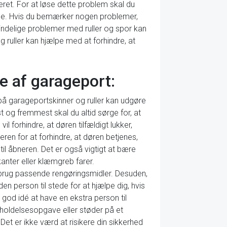
teret. For at løse dette problem skal du
 lige. Hvis du bemærker nogen problemer,
mindelige problemer med ruller og spor kan
 ruller kan hjælpe med at forhindre, at
e af garageport:
 på garageportskinner og ruller kan udgøre
st og fremmest skal du altid sørge for, at
l forhindre, at døren tilfældigt lukker,
ren for at forhindre, at døren betjenes,
il åbneren. Det er også vigtigt at bære
anter eller klæmgreb farer.
 brug passende rengøringsmidler. Desuden,
den person til stede for at hjælpe dig, hvis
god idé at have en ekstra person til
geholdelsesopgave eller støder på et
Det er ikke værd at risikere din sikkerhed