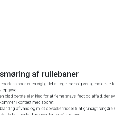
g smøring af rullebaner
portens spor er en vigtig del af regelmæssig vedligeholdelse for 
lv opgave.:
lød børste eller klud for at fjerne snavs, fedt og affald, der ev
kommer i kontakt med sporet.
 blanding af vand og mildt opvaskemiddel til at grundigt rengør
r, da de kan beskadige overfladen på sporene.