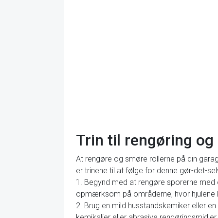
Trin til rengøring o
At rengøre og smøre rollerne på din garage
er trinene til at følge for denne gør-det-se
1. Begynd med at rengøre sporerne med en b
opmærksom på områderne, hvor hjulene 
2. Brug en mild husstandskemiker eller en
kemikalier eller abrasive rengøringsmidle