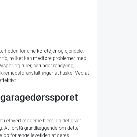
kerheden for dine køretøjer og ejendele.
er tid, hvilket kan medføre problemer med
ørspor og ruller, herunder rengøring,
sikkerhedsforanstaltninger at huske. Ved at
ffektivt.
 garagedørssporet
 i ethvert moderne hjem, da det giver
ing. At forstå grundlæggende om dette
e og forlænge levetiden af deres