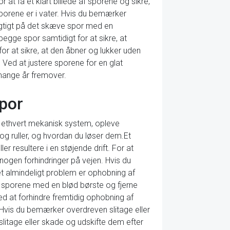
 at få et klart billede af sporene og sikre,
m sporene er i vater. Hvis du bemærker
sigtigt på det skæve spor med en
begge spor samtidigt for at sikre, at
for at sikre, at den åbner og lukker uden
Ved at justere sporene for en glat
 mange år fremover.
spor
m ethvert mekanisk system, opleve
og ruller, og hvordan du løser dem.Et
r resultere i en støjende drift. For at
r nogen forhindringer på vejen. Hvis du
et almindeligt problem er ophobning af
øre sporene med en blød børste og fjerne
med at forhindre fremtidig ophobning af
Hvis du bemærker overdreven slitage eller
 slitage eller skade og udskifte dem efter