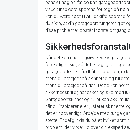
behov.I nogle tilfælde kan garageportspor b
visuelt inspicere sporene for tegn på bøjn
kan du være nødt til at udskifte sporene f
du sikre, at din garageport fungerer glat 
disse problemer opstår i første omgang og
Sikkerhedsforanstal
Når det kommer til gør-det-selv garagepor
forskellige risici, så det er vigtigt at ta
garageporten er i fuldt åben position, inden
mens du arbejder på skinnerne og rullerne.
mens du arbejder på den. Dette kan normal
sikkerhedsbriller, handsker og sko med lu
Garageportskinner og ruller kan akkumuler
når du inspicerer eller justerer skinnerne o
det er nødvendigt. Arbejde med tunge gara
støtte. Endelig, hvis du på et hvilket som
problem, der virker ud over din ekspertise