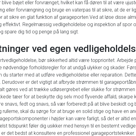
live bøjet eller forvrænget, hvilket kan få døren til at være ujus
ing eller forvrængning og bruge en vaterpas til at sikre, at de er
or at sikre en glat funktion af garageporten.Ved at løse disse al
og effektivt. Regelmæssig vedligeholdelse og inspektion af spor og
 spare dig tid og penge på lang sigt.
tninger ved egen vedligeholdels
tvedligeholdelse, bør sikkerhed altid være topprioritet. Arbejde
ge de nødvendige forholdsregler for at undgå ulykker og skader. Før
 du starter med at udføre vedligeholdelse eller reparation. Dette vi
 Derudover er det vigtigt at afbryde strømmen til garageportåbne
t gøres ved at trække udløsergrebet eller slukke for strømmen t
kkede tæer for at beskytte dig selv mod flyvende affald, skarpe k
e snavs, fedt og snavs, så vær forberedt på at blive beskidt og
g rullerne, skal du sørge for at bruge en solid stige og have en an
geportskomponenter i højder kan være farligt, så det er altid en 
 helst tidspunkt føler dig usikker med hensyn til en bestemt vedli
, er det bedst at konsultere en professionel garageportstekniker. 