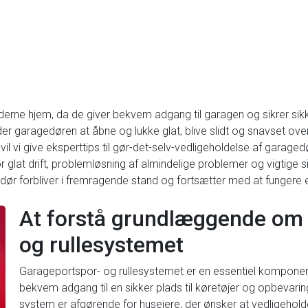
derne hjem, da de giver bekvem adgang til garagen og sikrer sik
der garagedøren at åbne og lukke glat, blive slidt og snavset ov
 vil vi give eksperttips til gør-det-selv-vedligeholdelse af garaged
or glat drift, problemløsning af almindelige problemer og vigtige 
gedør forbliver i fremragende stand og fortsætter med at fungere e
At forstå grundlæggende om
og rullesystemet
Garageportspor- og rullesystemet er en essentiel komponent
bekvem adgang til en sikker plads til køretøjer og opbevar
system er afgørende for husejere, der ønsker at vedligehold