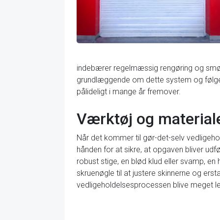
indebærer regelmæssig rengøring og smøring
grundlæggende om dette system og følge 
pålideligt i mange år fremover.
Værktøj og materiale
Når det kommer til gør-det-selv vedligehol
hånden for at sikre, at opgaven bliver udfø
robust stige, en blød klud eller svamp, e
skruenøgle til at justere skinnerne og erst
vedligeholdelsesprocessen blive meget le