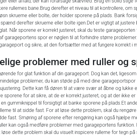
ger eller affald, der kan forårsage skævhed. Brug en solid stige for
lokere rullernes bane.Brug derefter et niveau til at kontrollere, o
løsn skruerne eller bolte, der holder sporene på plads. Bank for
spænd derefter skruerne eller bolte igen.Det er vigtigt at justere 
glat. Når sporene er korrekt justeret, skal du teste garageporten 
garageportens spor er nøglen til at forhindre større problemer. 
 garageport og sikre, at den fortsætter med at fungere korrekt i
delige problemer med ruller og 
ørende for glat funktion af din garageport. Dog kan det, ligeso
 almindelige problemer, du kan støde på med dine garageportspor 
justering. Dette kan få døren til at være svær at åbne og lukke elle
e sporene for at sikre, at de er korrekt justeret, og at der ikke e
en gummiknippel til forsigtigt at banke sporene på plads.Et and
ullerne til at sidde fast. For at løse dette problem, skal du reng
at sidde fast. Smøring af sporene efter rengøring kan også hjælpe 
 ruller kan også medføre problemer med garageportens funktion. 
t løse dette problem skal du visuelt inspicere rullerne for tegn på