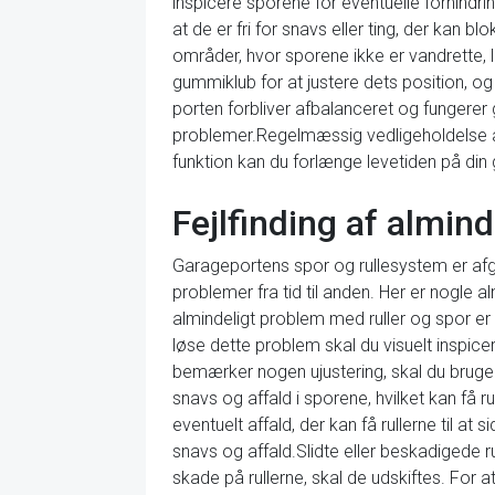
inspicere sporene for eventuelle forhindrin
at de er fri for snavs eller ting, der kan b
områder, hvor sporene ikke er vandrette, 
gummiklub for at justere dets position, og 
porten forbliver afbalanceret og fungerer 
problemer.Regelmæssig vedligeholdelse af 
funktion kan du forlænge levetiden på din
Fejlfinding af almin
Garageportens spor og rullesystem er afg
problemer fra tid til anden. Her er nogle
almindeligt problem med ruller og spor er u
løse dette problem skal du visuelt inspicer
bemærker nogen ujustering, skal du bruge 
snavs og affald i sporene, hvilket kan få r
eventuelt affald, der kan få rullerne til 
snavs og affald.Slidte eller beskadigede
skade på rullerne, skal de udskiftes. For a