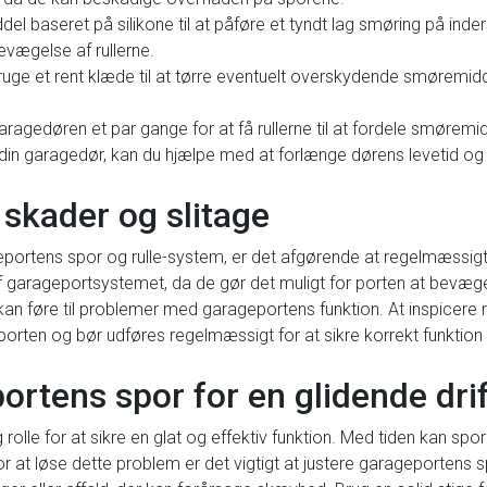
el baseret på silikone til at påføre et tyndt lag smøring på inde
evægelse af rullerne.
bruge et rent klæde til at tørre eventuelt overskydende smøremi
aragedøren et par gange for at få rullerne til at fordele smøremid
å din garagedør, kan du hjælpe med at forlænge dørens levetid og s
skader og slitage
portens spor og rulle-system, er det afgørende at regelmæssigt i
af garageportsystemet, da de gør det muligt for porten at bevæge
et kan føre til problemer med garageportens funktion. At inspicere r
porten og bør udføres regelmæssigt for at sikre korrekt funktion 
ortens spor for en glidende drif
rolle for at sikre en glat og effektiv funktion. Med tiden kan spore
For at løse dette problem er det vigtigt at justere garageportens 