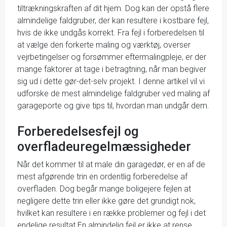
tiltrækningskraften af dit hjem. Dog kan der opstå flere
almindelige faldgruber, der kan resultere i kostbare fejl,
hvis de ikke undgås korrekt. Fra fejl i forberedelsen til
at vælge den forkerte maling og værktøj, overser
vejrbetingelser og forsømmer eftermalingpleje, er der
mange faktorer at tage i betragtning, når man begiver
sig ud i dette gør-det-selv projekt. I denne artikel vil vi
udforske de mest almindelige faldgruber ved maling af
garageporte og give tips til, hvordan man undgår dem.
Forberedelsesfejl og
overfladeuregelmæssigheder
Når det kommer til at male din garagedør, er en af de
mest afgørende trin en ordentlig forberedelse af
overfladen. Dog begår mange boligejere fejlen at
negligere dette trin eller ikke gøre det grundigt nok,
hvilket kan resultere i en række problemer og fejl i det
endelige resultat.En almindelig fejl er ikke at rense