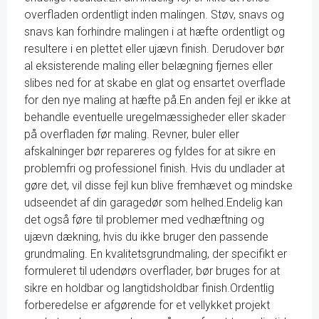
overfladen ordentligt inden malingen. Støv, snavs og
snavs kan forhindre malingen i at hæfte ordentligt og
resultere i en plettet eller ujævn finish. Derudover bør
al eksisterende maling eller belægning fjernes eller
slibes ned for at skabe en glat og ensartet overflade
for den nye maling at hæfte på.En anden fejl er ikke at
behandle eventuelle uregelmæssigheder eller skader
på overfladen før maling. Revner, buler eller
afskalninger bør repareres og fyldes for at sikre en
problemfri og professionel finish. Hvis du undlader at
gøre det, vil disse fejl kun blive fremhævet og mindske
udseendet af din garagedør som helhed.Endelig kan
det også føre til problemer med vedhæftning og
ujævn dækning, hvis du ikke bruger den passende
grundmaling. En kvalitetsgrundmaling, der specifikt er
formuleret til udendørs overflader, bør bruges for at
sikre en holdbar og langtidsholdbar finish.Ordentlig
forberedelse er afgørende for et vellykket projekt