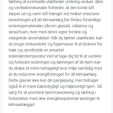
tætning af eventuelle utætheder omkring vinduer, døre
og ventilationskanaler forhindre, at den kolde luft
slipper ud og varm luft trænger ind, hvilket reducerer
belastningen på dit klimaanlæg.Der findes forskellige
isoleringsmaterialer såsom glasuld, cellulose og
sprayfoam, hver med deres egne fordele og
velegnede anvendelser. Når du tætner utætheder, kan
du bruge vindueslister og fugemasse til at blokere for
træk og opretholde en ensartet
indendørstemperatur.Ved at tage dig tid til at vurdere
og forbedre isoleringen og tætningen af dit hjem kan
du skabe et mere behageligt leve miljø samtidig med
at du reducerer energiforbruget for dit klimaanlæg.
Dette gavner ikke kun din pengepung, men bidrager
også til et mere bæredygtigt og miljøvenligt hjem. Så
sørg for at prioritere hjemmeisolering og tætning i
forbindelse med dine energibesparende løsninger til
klimaanlægget.