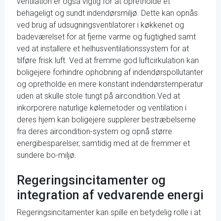
ventilation er også vigtig for at opretholde et
behageligt og sundt indendørsmiljø. Dette kan opnås
ved brug af udsugningsventilatorer i køkkenet og
badeværelset for at fjerne varme og fugtighed samt
ved at installere et helhusventilationssystem for at
tilføre frisk luft. Ved at fremme god luftcirkulation kan
boligejere forhindre ophobning af indendørspollutanter
og opretholde en mere konstant indendørstemperatur
uden at skulle stole tungt på aircondition.Ved at
inkorporere naturlige kølemetoder og ventilation i
deres hjem kan boligejere supplerer bestræbelserne
fra deres aircondition-system og opnå større
energibesparelser, samtidig med at de fremmer et
sundere bo-miljø.
Regeringsincitamenter og
integration af vedvarende energi
Regeringsincitamenter kan spille en betydelig rolle i at