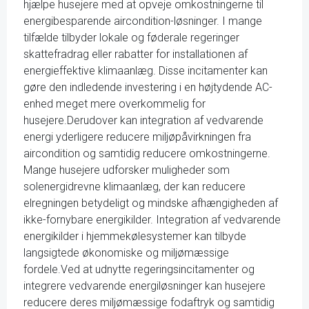
hjælpe husejere med at opveje omkostningerne til
energibesparende aircondition-løsninger. I mange
tilfælde tilbyder lokale og føderale regeringer
skattefradrag eller rabatter for installationen af
energieffektive klimaanlæg. Disse incitamenter kan
gøre den indledende investering i en højtydende AC-
enhed meget mere overkommelig for
husejere.Derudover kan integration af vedvarende
energi yderligere reducere miljøpåvirkningen fra
aircondition og samtidig reducere omkostningerne.
Mange husejere udforsker muligheder som
solenergidrevne klimaanlæg, der kan reducere
elregningen betydeligt og mindske afhængigheden af
ikke-fornybare energikilder. Integration af vedvarende
energikilder i hjemmekølesystemer kan tilbyde
langsigtede økonomiske og miljømæssige
fordele.Ved at udnytte regeringsincitamenter og
integrere vedvarende energiløsninger kan husejere
reducere deres miljømæssige fodaftryk og samtidig