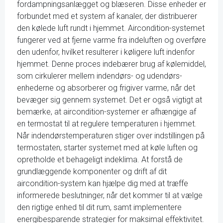
fordampningsanlægget og blæseren. Disse enheder er
forbundet med et system af kanaler, der distribuerer
den kølede luft rundt i hjemmet. Aircondition-systemet
fungerer ved at fjerne varme fra indeluften og overføre
den udenfor, hvilket resulterer i køligere luft indenfor
hjemmet. Denne proces indebærer brug af kølemiddel,
som cirkulerer mellem indendørs- og udendørs-
enhederne og absorberer og frigiver varme, når det
bevæger sig gennem systemet. Det er også vigtigt at
bemærke, at aircondition-systemer er afhængige af
en termostat til at regulere temperaturen i hjemmet.
Når indendørstemperaturen stiger over indstillingen på
termostaten, starter systemet med at køle luften og
opretholde et behageligt indeklima. At forstå de
grundlæggende komponenter og drift af dit
aircondition-system kan hjælpe dig med at træffe
informerede beslutninger, når det kommer til at vælge
den rigtige enhed til dit rum, samt implementere
energibesparende strategier for maksimal effektivitet.