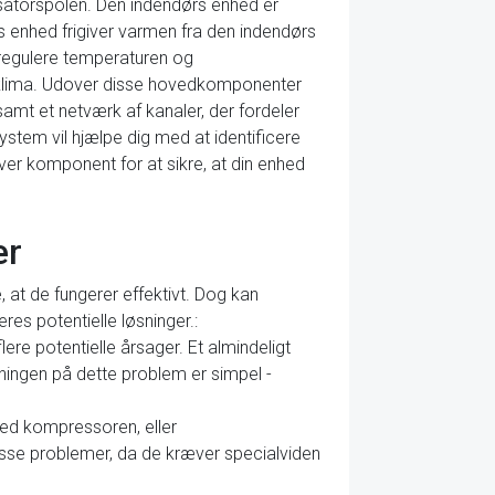
torspolen. Den indendørs enhed er
rs enhed frigiver varmen fra den indendørs
 regulere temperaturen og
deklima. Udover disse hovedkomponenter
 samt et netværk af kanaler, der fordeler
-system vil hjælpe dig med at identificere
hver komponent for at sikre, at din enhed
er
at de fungerer effektivt. Dog kan
es potentielle løsninger.:
lere potentielle årsager. Et almindeligt
ningen på dette problem er simpel -
 med kompressoren, eller
disse problemer, da de kræver specialviden