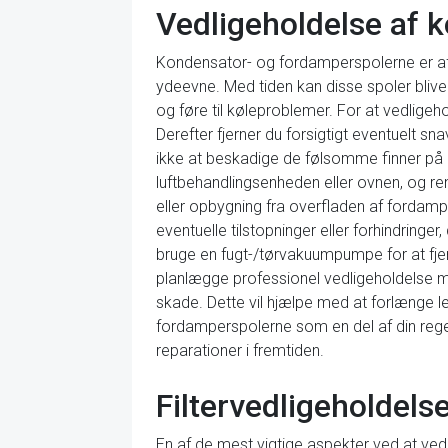
Vedligeholdelse af 
Kondensator- og fordamperspolerne er af
ydeevne. Med tiden kan disse spoler blive
og føre til køleproblemer. For at vedlige
Derefter fjerner du forsigtigt eventuelt s
ikke at beskadige de følsomme finner på 
luftbehandlingsenheden eller ovnen, og re
eller opbygning fra overfladen af fordam
eventuelle tilstopninger eller forhindringe
bruge en fugt-/tørvakuumpumpe for at fjer
planlægge professionel vedligeholdelse min
skade. Dette vil hjælpe med at forlænge l
fordamperspolerne som en del af din regel
reparationer i fremtiden.
Filtervedligeholdels
En af de mest vigtige aspekter ved at vedli