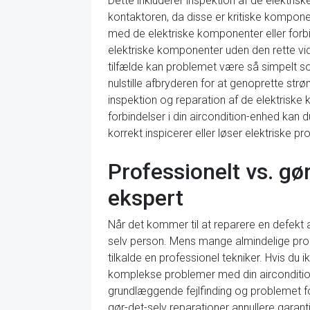
Dette inkluderer inspektion af de elektri
kontaktoren, da disse er kritiske kompon
med de elektriske komponenter eller forbin
elektriske komponenter uden den rette vide
tilfælde kan problemet være så simpelt som 
nulstille afbryderen for at genoprette str
inspektion og reparation af de elektrisk
forbindelser i din aircondition-enhed kan d
korrekt inspicerer eller løser elektriske p
Professionelt vs. gø
ekspert
Når det kommer til at reparere en defekt 
selv person. Mens mange almindelige probl
tilkalde en professionel tekniker. Hvis d
komplekse problemer med din aircondition,
grundlæggende fejlfinding og problemet fo
gør-det-selv reparationer annullere garant