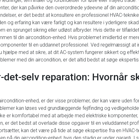
ske ledninger, terminaler og forbindelser for løse eller frayed 
enter, der kan påvirke den overordnede ydeevne af din aircondi
delser, er det bedst at konsultere en professionel HVAC-tekniker
n og erfaring kan være farligt og kan resultere i yderligere skad
en sprunget sikring eller udløst afbryder. Hvis dette er tilfældet,
ømmen til din aircondition-enhed. Hvis problemet imidlertid er me
e komponenter til en uddannet professionel. Ved regelmæssigt at
u hjælpe med at sikre, at dit AC-system fungerer sikkert og effekt
roblemer med din aircondition, er det altid bedst at søge ekspertis
r-det-selv reparation: Hvornår 
aircondition-enhed, er der visse problemer, der kan være uden fo
emer kan løses ved grundlæggende fejlfinding og vedligeholdelse
u ikke er komfortabel med at arbejde med elektriske komponenter,
 er det bedst at overlade disse opgaver til en veluddannet profe
rtsætter, kan det være på tide at søge ekspertise fra en HVAC-t
ien på din aircondition-enhed, hvis den stadig er under garanti. I