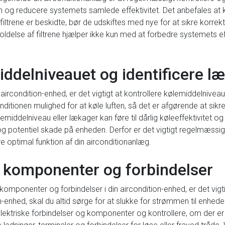
 og reducere systemets samlede effektivitet. Det anbefales at k
iltrene er beskidte, bør de udskiftes med nye for at sikre korrek
delse af filtrene hjælper ikke kun med at forbedre systemets ef
iddelniveauet og identificere l
 aircondition-enhed, er det vigtigt at kontrollere kølemiddelniveau
nditionen mulighed for at køle luften, så det er afgørende at sikr
emiddelniveau eller lækager kan føre til dårlig køleeffektivitet og
r og potentiel skade på enheden. Derfor er det vigtigt regelmæssi
re optimal funktion af din airconditionanlæg.
ke komponenter og forbindelser
komponenter og forbindelser i din aircondition-enhed, er det vigti
-enhed, skal du altid sørge for at slukke for strømmen til enheden
ktriske forbindelser og komponenter og kontrollere, om der er 