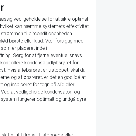
r
sig vedligeholdelse for at sikre optimal
, hvilket kan hæmme systemets effektivitet
r strømmen til airconditionenheden.
lød børste eller klud. Vær forsigtig med
som er placeret inde i
ing. Sørg for at fjerne eventuel snavs
 kontrollere kondensatudløbsrøret for
st. Hvis afløbsrøret er tilstoppet, skal du
erne og afløbsrøret, er det en god idé at
 og inspiceret for tegn på slid eller
t. Ved at vedligeholde kondensator- og
t system fungerer optimalt og undgå dyre
ifte luftfiltrene. Tilstoppede eller