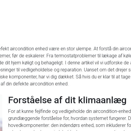
t aircondition enhed være en stor ulempe. At forstå din aircond
mer, før de eskalerer. Fra termostatproblemer til lækage af køle
de dit hjem køligt og behageligt. I denne artikel vil vi udforske
sninger til vedligeholdelse og reparation. Uanset om det drejer si
iske komponenter, har vi dig dækket. Så hvis du er klar til at ta
af din defekte aircondition enhed.
Forståelse af dit klimaanlæg
For at kunne fejlfinde og vedligeholde din aircondition-enhed e
grundlæggende forståelse for, hvordan systemet fungerer. Di
hovedkomponenter: den indendørs enhed, som inkluderer f