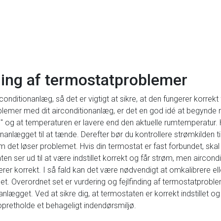
nding af termostatproblemer
conditionanlæg, så det er vigtigt at sikre, at den fungerer korrek
oblemer med dit airconditionanlæg, er det en god idé at begynde 
"køl" og at temperaturen er lavere end den aktuelle rumtemperatur. H
onanlægget til at tænde. Derefter bør du kontrollere strømkilden 
om det løser problemet. Hvis din termostat er fast forbundet, skal 
ten ser ud til at være indstillet korrekt og får strøm, men aircon
rer korrekt. I så fald kan det være nødvendigt at omkalibrere el
et. Overordnet set er vurdering og fejlfinding af termostatproble
lægget. Ved at sikre dig, at termostaten er korrekt indstillet og 
pretholde et behageligt indendørsmiljø.