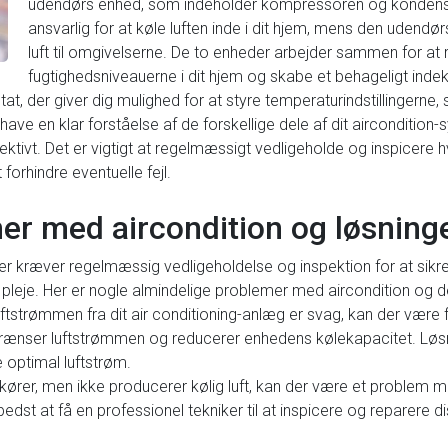
udendørs enhed, som indeholder kompressoren og kondensa
ansvarlig for at køle luften inde i dit hjem, mens den udendø
luft til omgivelserne. De to enheder arbejder sammen for at
fugtighedsniveauerne i dit hjem og skabe et behageligt in
at, der giver dig mulighed for at styre temperaturindstillingerne,
 have en klar forståelse af de forskellige dele af dit aircondition
ektivt. Det er vigtigt at regelmæssigt vedligeholde og inspicere 
forhindre eventuelle fejl.
er med aircondition og løsning
kræver regelmæssig vedligeholdelse og inspektion for at sikre, 
pleje. Her er nogle almindelige problemer med aircondition og der
uftstrømmen fra dit air conditioning-anlæg er svag, kan der være f
begrænser luftstrømmen og reducerer enhedens kølekapacitet. Løs
re optimal luftstrøm.
g kører, men ikke producerer kølig luft, kan der være et problem
edst at få en professionel tekniker til at inspicere og reparere 