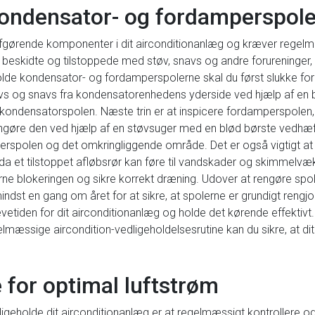
kondensator- og fordamperspole
gørende komponenter i dit airconditionanlæg og kræver regelmæs
 beskidte og tilstoppede med støv, snavs og andre forureninger
holde kondensator- og fordamperspolerne skal du først slukke fo
navs og snavs fra kondensatorenhedens yderside ved hjælp af en b
kondensatorspolen. Næste trin er at inspicere fordamperspolen, 
ngøre den ved hjælp af en støvsuger med en blød børste vedhæftn
perspolen og det omkringliggende område. Det er også vigtigt at
r, da et tilstoppet afløbsrør kan føre til vandskader og skimmelvæk
ne blokeringen og sikre korrekt dræning. Udover at rengøre spol
dst en gang om året for at sikre, at spolerne er grundigt rengjort
evetiden for dit airconditionanlæg og holde det kørende effektiv
mæssige aircondition-vedligeholdelsesrutine kan du sikre, at di
e for optimal luftstrøm
geholde dit airconditionanlæg er at regelmæssigt kontrollere og sk