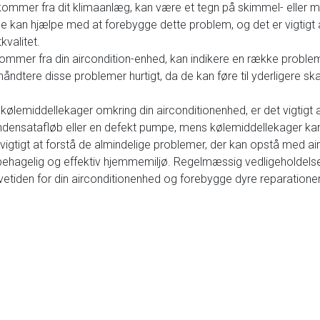
r kommer fra dit klimaanlæg, kan være et tegn på skimmel- eller 
 kan hjælpe med at forebygge dette problem, og det er vigtigt 
kvalitet.
kommer fra din aircondition-enhed, kan indikere en række problemer
håndtere disse problemer hurtigt, da de kan føre til yderligere sk
kølemiddellekager omkring din airconditionenhed, er det vigtigt a
densatafløb eller en defekt pumpe, mens kølemiddellekager kan 
t vigtigt at forstå de almindelige problemer, der kan opstå med a
behagelig og effektiv hjemmemiljø. Regelmæssig vedligeholdel
tiden for din airconditionenhed og forebygge dyre reparationer 