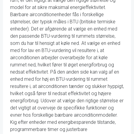
rum, er det vigtigt at vælge den rigtige størrelse og
model for at sikre maksimal energieffektivitet.
Bærbare airconditionenheder fås i forskellige
størrelser, der typisk måles i BTU (britiske termiske
enheder). Det er afgørende at vælge en enhed med
den passende BTU-vurdering til rummets størrelse,
som du har til hensigt at køle ned. At vælge en enhed
med for lav en BTU-vurdering vil resultere i, at
airconditionen arbejder overarbejde for at køle
rummet ned, hvilket fører til øget energiforbrug og
nedsat effektivitet. På den anden side kan valg af en
enhed med for høj en BTU-vurdering til rummet
resultere i, at airconditionen tænder og slukker hyppigt,
hvilket også fører til nedsat effektivitet og højere
energiforbrug. Udover at vælge den rigtige størrelse er
det vigtigt at overveje de specifikke funktioner og
evner hos forskellige bærbare airconditionmodeller.
Kig efter enheder med energibesparende tilstande,
programmerbare timer og justerbare