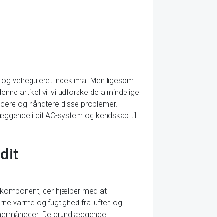
 og velreguleret indeklima. Men ligesom
nne artikel vil vi udforske de almindelige
ificere og håndtere disse problemer.
dlæggende i dit AC-system og kendskab til
dit
l komponent, der hjælper med at
erne varme og fugtighed fra luften og
mmermåneder. De grundlæggende