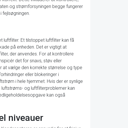
staten og strømforsyningen begge fungerer
i fejlsøgningen.
filter. Et tilstoppet luftfilter kan få
skade på enheden. Det er vigtigt at
ilter, der anvendes. For at kontrollere
nspicér det for snavs, støv eller
 for at vælge den korrekte størrelse og type
forhindringer eller blokeringer i
uftstrøm i hele hjemmet. Hvis der er synlige
luftstrøms- og luftfilterproblemer kan
 vedligeholdelsesopgave kan også
l niveauer