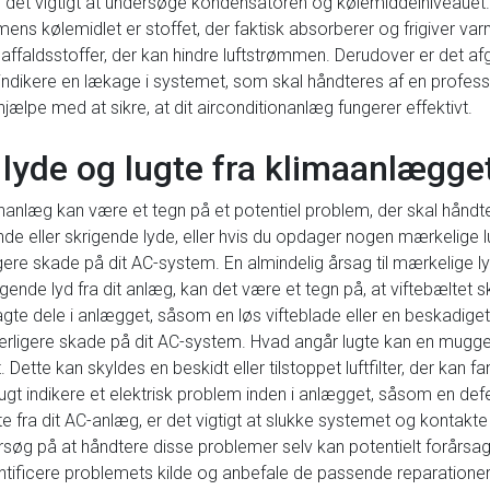
er det vigtigt at undersøge kondensatoren og kølemiddelniveauet. 
, mens kølemidlet er stoffet, der faktisk absorberer og frigiver varm
 affaldsstoffer, der kan hindre luftstrømmen. Derudover er det af
 indikere en lækage i systemet, som skal håndteres af en profes
jælpe med at sikre, at dit airconditionanlæg fungerer effektivt.
lyde og lugte fra klimaanlægget
ionanlæg kan være et tegn på et potentiel problem, der skal hån
e eller skrigende lyde, eller hvis du opdager nogen mærkelige 
ligere skade på dit AC-system. En almindelig årsag til mærkelige ly
rigende lyd fra dit anlæg, kan det være et tegn på, at viftebæltet
elagte dele i anlægget, såsom en løs vifteblade eller en beskadige
yderligere skade på dit AC-system. Hvad angår lugte kan en mugge
ette kan skyldes en beskidt eller tilstoppet luftfilter, der kan f
lugt indikere et elektrisk problem inden i anlægget, såsom en def
 fra dit AC-anlæg, er det vigtigt at slukke systemet og kontakte
rsøg på at håndtere disse problemer selv kan potentielt forårsa
dentificere problemets kilde og anbefale de passende reparationer 