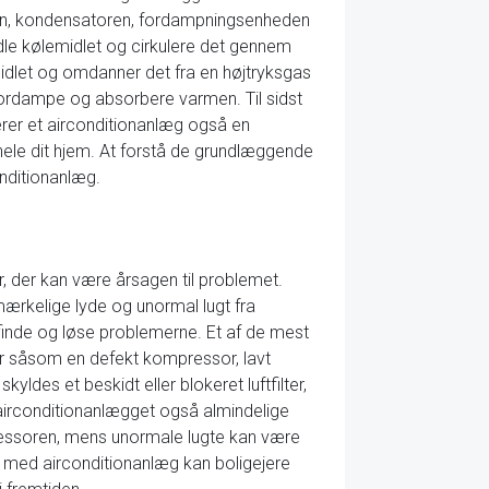
en, kondensatoren, fordampningsenheden
le kølemidlet og cirkulere det gennem
idlet og omdanner det fra en højtryksgas
 fordampe og absorbere varmen. Til sidst
rer et airconditionanlæg også en
i hele dit hjem. At forstå de grundlæggende
nditionanlæg.
er, der kan være årsagen til problemet.
mærkelige lyde og unormal lugt fra
lfinde og løse problemerne. Et af de mest
er såsom en defekt kompressor, lavt
skyldes et beskidt eller blokeret luftfilter,
airconditionanlægget også almindelige
ressoren, mens unormale lugte kan være
r med airconditionanlæg kan boligejere