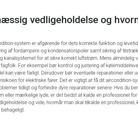
mæssig vedligeholdelse og hvorn
ition-system er afgørende for dets korrekte funktion og levetid. 
ngøring af fordampere og kondensatorspoler samt sikring af tilstr
g kanalsystemet for at sikre korrekt luftstrøm. Mens almindelig v
l fagfolk. For eksempel bør kontrol og justering af kølemiddelni
del kan være farligt. Derudover bør eventuelle reparationer eller 
isikoen for elektriske farer. Det er vigtigt at få dit aircondition
oblemer tidligt og forhindre dyre reparationer senere. Hvis du 
m eller mærkelige lyde, er det bedst at kalde en professionel fo
oldelse og vide, hvornår man skal tilkalde en professionel, kan
 behageligt.