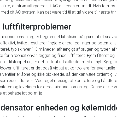
g sikre, at strømafbryderen til AC-enheden er tændt. Hvis termo
d dit AC-system, kan det være tid til at gå videre til næste trin 
 luftfilterproblemer
condition-anlæg er begrænset luftstrøm på grund af et snavset luft
ffektivt, hvilket resulterer i højere energiregninger og potentiel 
lteret, typisk hver 1-3 måneder, afhængigt af brugen og typen af f
or aircondition-anlægget og finde luftfilteret. Fjern filteret og i
eller tilstoppet ud, er det tid til at udskifte det med et nyt. Sørg
 Udover luftfilteret er det også vigtigt at kontrollere for eventuelle 
lle ventiler er åbne og ikke blokerede, så der kan være ordentlig l
n samlede luftstrøm. Ved regelmæssigt at kontrollere og håndtere 
iviteten og levetiden for deres aircondition-anlæg. Denne enkle
e et behageligt bo-miljø.
ndensator enheden og kølemidde