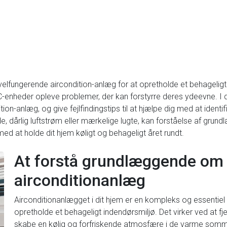
elfungerende aircondition-anlæg for at opretholde et behageligt
-enheder opleve problemer, der kan forstyrre deres ydeevne. I de
ion-anlæg, og give fejlfindingstips til at hjælpe dig med at ident
, dårlig luftstrøm eller mærkelige lugte, kan forståelse af grun
ed at holde dit hjem køligt og behageligt året rundt.
At forstå grundlæggende om 
airconditionanlæg
Airconditionanlægget i dit hjem er en kompleks og essentie
opretholde et behageligt indendørsmiljø. Det virker ved at fj
skabe en kølig og forfriskende atmosfære i de varme so