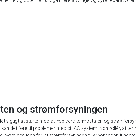
lemerne og potentielt undgå mere alvorlige og dyre reparationer 
en og strømforsyningen
 det vigtigt at starte med at inspicere termostaten og strømfors
, kan det føre til problemer med dit AC-system. Kontrollér, at termo
nd. Sørg desuden for, at strømforsyningen til AC-enheden fungerer 