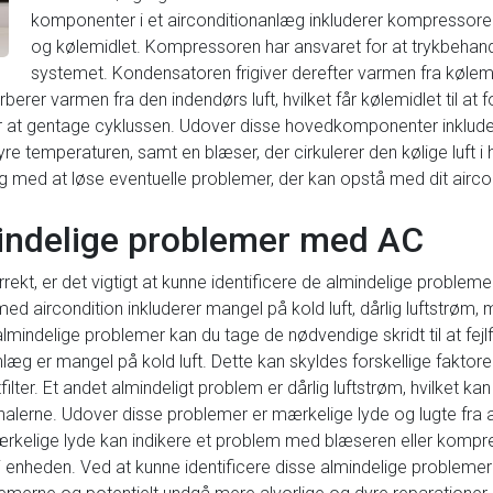
komponenter i et airconditionanlæg inkluderer kompressor
og kølemidlet. Kompressoren har ansvaret for at trykbehand
systemet. Kondensatoren frigiver derefter varmen fra kølem
rer varmen fra den indendørs luft, hvilket får kølemidlet til at
or at gentage cyklussen. Udover disse hovedkomponenter inklude
tyre temperaturen, samt en blæser, der cirkulerer den kølige luft 
g med at løse eventuelle problemer, der kan opstå med dit airco
lmindelige problemer med AC
rrekt, er det vigtigt at kunne identificere de almindelige problem
d aircondition inkluderer mangel på kold luft, dårlig luftstrøm, 
almindelige problemer kan du tage de nødvendige skridt til at fej
æg er mangel på kold luft. Dette kan skyldes forskellige faktor
filter. Et andet almindeligt problem er dårlig luftstrøm, hvilket kan 
nalerne. Udover disse problemer er mærkelige lyde og lugte fra 
ærkelige lyde kan indikere et problem med blæseren eller komp
i enheden. Ved at kunne identificere disse almindelige probleme