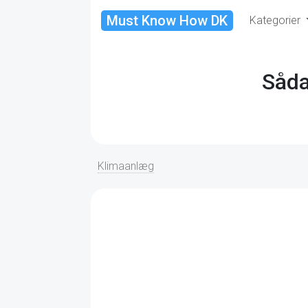
Must Know How DK
Kategorier
Såda
Klimaanlæg