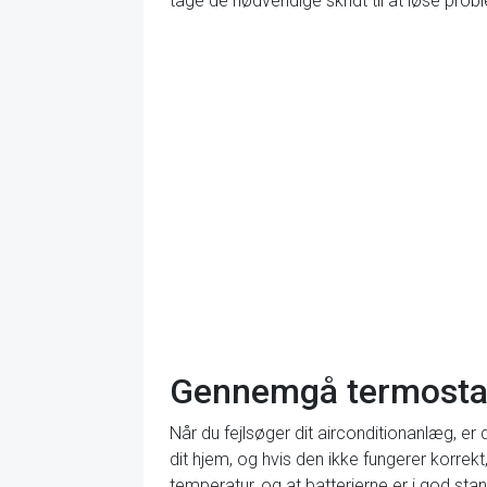
tage de nødvendige skridt til at løse prob
Gennemgå termostat
Når du fejlsøger dit airconditionanlæg, er
dit hjem, og hvis den ikke fungerer korrekt
temperatur, og at batterierne er i god sta