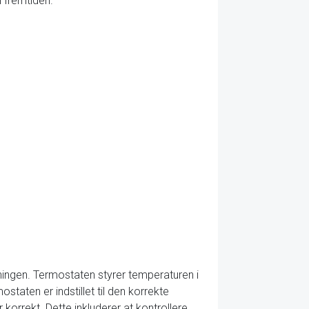
i fremtiden.
yningen. Termostaten styrer temperaturen i
staten er indstillet til den korrekte
korrekt. Dette inkluderer at kontrollere,