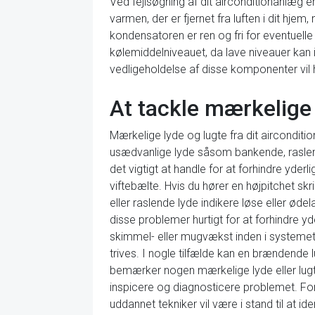
Ved fejlsøgning af dit airconditionanlæg 
varmen, der er fjernet fra luften i dit hjem
kondensatoren er ren og fri for eventuelle
kølemiddelniveauet, da lave niveauer kan
vedligeholdelse af disse komponenter vil h
At tackle mærkelige 
Mærkelige lyde og lugte fra dit aircondit
usædvanlige lyde såsom bankende, raslend
det vigtigt at handle for at forhindre yder
viftebælte. Hvis du hører en højpitchet sk
eller raslende lyde indikere løse eller ød
disse problemer hurtigt for at forhindre 
skimmel- eller mugvækst inden i systemet. D
trives. I nogle tilfælde kan en brændende 
bemærker nogen mærkelige lyde eller lugte
inspicere og diagnosticere problemet. Fo
uddannet tekniker vil være i stand til at i