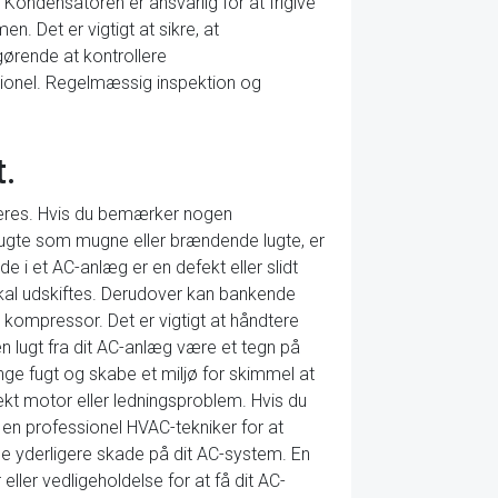
Kondensatoren er ansvarlig for at frigive
en. Det er vigtigt at sikre, at
gørende at kontrollere
sionel. Regelmæssig inspektion og
.
dteres. Hvis du bemærker nogen
lugte som mugne eller brændende lugte, er
de i et AC-anlæg er en defekt eller slidt
 skal udskiftes. Derudover kan bankende
t kompressor. Det er vigtigt at håndtere
n lugt fra dit AC-anlæg være et tegn på
ange fugt og skabe et miljø for skimmel at
ekt motor eller ledningsproblem. Hvis du
 en professionel HVAC-tekniker for at
ge yderligere skade på dit AC-system. En
eller vedligeholdelse for at få dit AC-