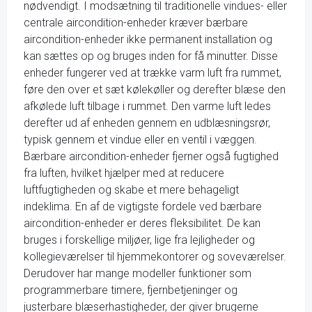
nødvendigt. I modsætning til traditionelle vindues- eller
centrale aircondition-enheder kræver bærbare
aircondition-enheder ikke permanent installation og
kan sættes op og bruges inden for få minutter. Disse
enheder fungerer ved at trække varm luft fra rummet,
føre den over et sæt kølekøller og derefter blæse den
afkølede luft tilbage i rummet. Den varme luft ledes
derefter ud af enheden gennem en udblæsningsrør,
typisk gennem et vindue eller en ventil i væggen.
Bærbare aircondition-enheder fjerner også fugtighed
fra luften, hvilket hjælper med at reducere
luftfugtigheden og skabe et mere behageligt
indeklima. En af de vigtigste fordele ved bærbare
aircondition-enheder er deres fleksibilitet. De kan
bruges i forskellige miljøer, lige fra lejligheder og
kollegieværelser til hjemmekontorer og soveværelser.
Derudover har mange modeller funktioner som
programmerbare timere, fjernbetjeninger og
justerbare blæserhastigheder, der giver brugerne