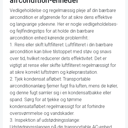
aircondition-enheder
Vedligeholdelse og regelmæssig pleje af din bærbare
aircondition er afgørende for at sikre dens effektive
og langvarige ydeevne. Her er nogle vedligeholdelses-
og fejlfindingstips for at holde din bærbare
aircondition enhed kørende problemfrit.:
1. Rens eller skift luftfilteret: Luftfilteret i din bærbare
aircondition kan blive tilstoppet med støv og snavs
over tid, hvilket reducerer dets effektivitet. Det er
vigtigt at rense eller skifte luftfilteret regelmæssigt for
at sikre korrekt luftstrøm og kølepræstation.
2. Tjek kondensat afløbet: Transportable
airconditionanlæg fjerner fugt fra luften, mens de køler,
og denne fugt samler sig i en kondensatbakke eller
spand. Sørg for at tjekke og tømme
kondensatafløbet regelmæssigt for at forhindre
oversvømmelse og vandskader.
3. Inspektion af udstødningsslange:
Udstødningsslangen på din transportable AC-enhed