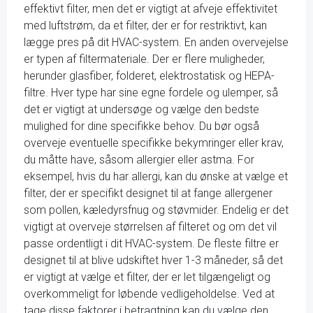
effektivt filter, men det er vigtigt at afveje effektivitet
med luftstrøm, da et filter, der er for restriktivt, kan
lægge pres på dit HVAC-system. En anden overvejelse
er typen af filtermateriale. Der er flere muligheder,
herunder glasfiber, folderet, elektrostatisk og HEPA-
filtre. Hver type har sine egne fordele og ulemper, så
det er vigtigt at undersøge og vælge den bedste
mulighed for dine specifikke behov. Du bør også
overveje eventuelle specifikke bekymringer eller krav,
du måtte have, såsom allergier eller astma. For
eksempel, hvis du har allergi, kan du ønske at vælge et
filter, der er specifikt designet til at fange allergener
som pollen, kæledyrsfnug og støvmider. Endelig er det
vigtigt at overveje størrelsen af filteret og om det vil
passe ordentligt i dit HVAC-system. De fleste filtre er
designet til at blive udskiftet hver 1-3 måneder, så det
er vigtigt at vælge et filter, der er let tilgængeligt og
overkommeligt for løbende vedligeholdelse. Ved at
tage disse faktorer i betragtning kan du vælge den