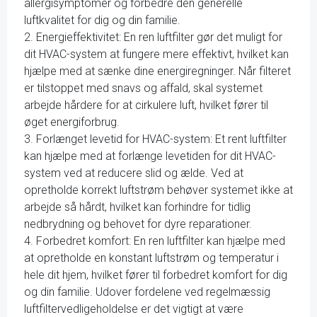
allergisymptomer og forbedre den generelle
luftkvalitet for dig og din familie.
2. Energieffektivitet: En ren luftfilter gør det muligt for
dit HVAC-system at fungere mere effektivt, hvilket kan
hjælpe med at sænke dine energiregninger. Når filteret
er tilstoppet med snavs og affald, skal systemet
arbejde hårdere for at cirkulere luft, hvilket fører til
øget energiforbrug.
3. Forlænget levetid for HVAC-system: Et rent luftfilter
kan hjælpe med at forlænge levetiden for dit HVAC-
system ved at reducere slid og ælde. Ved at
opretholde korrekt luftstrøm behøver systemet ikke at
arbejde så hårdt, hvilket kan forhindre for tidlig
nedbrydning og behovet for dyre reparationer.
4. Forbedret komfort: En ren luftfilter kan hjælpe med
at opretholde en konstant luftstrøm og temperatur i
hele dit hjem, hvilket fører til forbedret komfort for dig
og din familie. Udover fordelene ved regelmæssig
luftfiltervedligeholdelse er det vigtigt at være