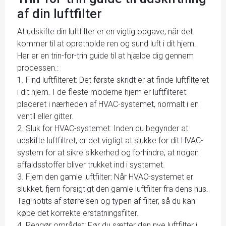
af din luftfilter
At udskifte din luftfilter er en vigtig opgave, når det
kommer til at opretholde ren og sund luft i dit hjem.
Her er en trin-for-trin guide til at hjælpe dig gennem
processen.:
1. Find luftfilteret: Det første skridt er at finde luftfilteret
i dit hjem. I de fleste moderne hjem er luftfilteret
placeret i nærheden af HVAC-systemet, normalt i en
ventil eller gitter.
2. Sluk for HVAC-systemet: Inden du begynder at
udskifte luftfiltret, er det vigtigt at slukke for dit HVAC-
system for at sikre sikkerhed og forhindre, at nogen
affaldsstoffer bliver trukket ind i systemet.
3. Fjern den gamle luftfilter: Når HVAC-systemet er
slukket, fjern forsigtigt den gamle luftfilter fra dens hus.
Tag notits af størrelsen og typen af filter, så du kan
købe det korrekte erstatningsfilter.
4. Rengør området: Før du sætter den nye luftfilter i,