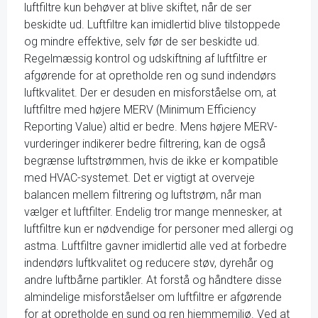
luftfiltre kun behøver at blive skiftet, når de ser
beskidte ud. Luftfiltre kan imidlertid blive tilstoppede
og mindre effektive, selv før de ser beskidte ud.
Regelmæssig kontrol og udskiftning af luftfiltre er
afgørende for at opretholde ren og sund indendørs
luftkvalitet. Der er desuden en misforståelse om, at
luftfiltre med højere MERV (Minimum Efficiency
Reporting Value) altid er bedre. Mens højere MERV-
vurderinger indikerer bedre filtrering, kan de også
begrænse luftstrømmen, hvis de ikke er kompatible
med HVAC-systemet. Det er vigtigt at overveje
balancen mellem filtrering og luftstrøm, når man
vælger et luftfilter. Endelig tror mange mennesker, at
luftfiltre kun er nødvendige for personer med allergi og
astma. Luftfiltre gavner imidlertid alle ved at forbedre
indendørs luftkvalitet og reducere støv, dyrehår og
andre luftbårne partikler. At forstå og håndtere disse
almindelige misforståelser om luftfiltre er afgørende
for at opretholde en sund og ren hjemmemiljø. Ved at