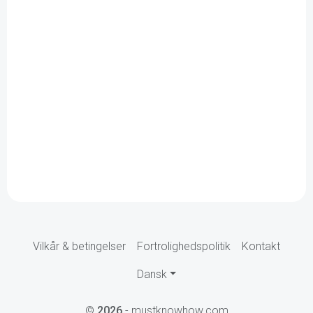
Vilkår & betingelser
Fortrolighedspolitik
Kontakt
Dansk
©
2026
- mustknowhow.com