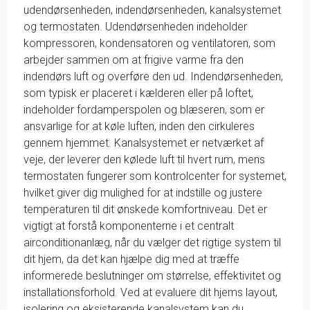
udendørsenheden, indendørsenheden, kanalsystemet
og termostaten. Udendørsenheden indeholder
kompressoren, kondensatoren og ventilatoren, som
arbejder sammen om at frigive varme fra den
indendørs luft og overføre den ud. Indendørsenheden,
som typisk er placeret i kælderen eller på loftet,
indeholder fordamperspolen og blæseren, som er
ansvarlige for at køle luften, inden den cirkuleres
gennem hjemmet. Kanalsystemet er netværket af
veje, der leverer den kølede luft til hvert rum, mens
termostaten fungerer som kontrolcenter for systemet,
hvilket giver dig mulighed for at indstille og justere
temperaturen til dit ønskede komfortniveau. Det er
vigtigt at forstå komponenterne i et centralt
airconditionanlæg, når du vælger det rigtige system til
dit hjem, da det kan hjælpe dig med at træffe
informerede beslutninger om størrelse, effektivitet og
installationsforhold. Ved at evaluere dit hjems layout,
isolering og eksisterende kanalsystem kan du