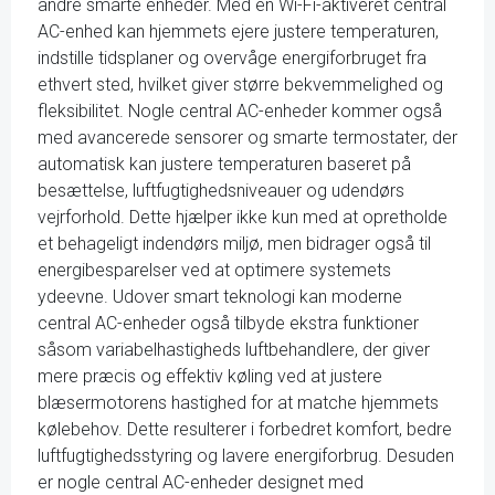
andre smarte enheder. Med en Wi-Fi-aktiveret central
AC-enhed kan hjemmets ejere justere temperaturen,
indstille tidsplaner og overvåge energiforbruget fra
ethvert sted, hvilket giver større bekvemmelighed og
fleksibilitet. Nogle central AC-enheder kommer også
med avancerede sensorer og smarte termostater, der
automatisk kan justere temperaturen baseret på
besættelse, luftfugtighedsniveauer og udendørs
vejrforhold. Dette hjælper ikke kun med at opretholde
et behageligt indendørs miljø, men bidrager også til
energibesparelser ved at optimere systemets
ydeevne. Udover smart teknologi kan moderne
central AC-enheder også tilbyde ekstra funktioner
såsom variabelhastigheds luftbehandlere, der giver
mere præcis og effektiv køling ved at justere
blæsermotorens hastighed for at matche hjemmets
kølebehov. Dette resulterer i forbedret komfort, bedre
luftfugtighedsstyring og lavere energiforbrug. Desuden
er nogle central AC-enheder designet med