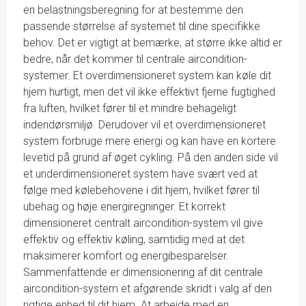
en belastningsberegning for at bestemme den
passende størrelse af systemet til dine specifikke
behov. Det er vigtigt at bemærke, at større ikke altid er
bedre, når det kommer til centrale aircondition-
systemer. Et overdimensioneret system kan køle dit
hjem hurtigt, men det vil ikke effektivt fjerne fugtighed
fra luften, hvilket fører til et mindre behageligt
indendørsmiljø. Derudover vil et overdimensioneret
system forbruge mere energi og kan have en kortere
levetid på grund af øget cykling. På den anden side vil
et underdimensioneret system have svært ved at
følge med kølebehovene i dit hjem, hvilket fører til
ubehag og høje energiregninger. Et korrekt
dimensioneret centralt aircondition-system vil give
effektiv og effektiv køling, samtidig med at det
maksimerer komfort og energibesparelser.
Sammenfattende er dimensionering af dit centrale
aircondition-system et afgørende skridt i valg af den
rigtige enhed til dit hjem. At arbejde med en