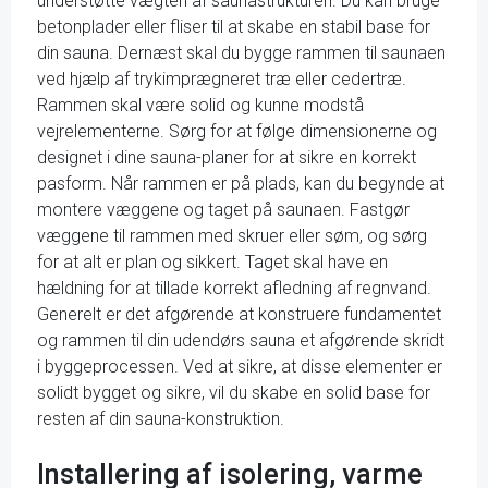
understøtte vægten af saunastrukturen. Du kan bruge
betonplader eller fliser til at skabe en stabil base for
din sauna. Dernæst skal du bygge rammen til saunaen
ved hjælp af trykimprægneret træ eller cedertræ.
Rammen skal være solid og kunne modstå
vejrelementerne. Sørg for at følge dimensionerne og
designet i dine sauna-planer for at sikre en korrekt
pasform. Når rammen er på plads, kan du begynde at
montere væggene og taget på saunaen. Fastgør
væggene til rammen med skruer eller søm, og sørg
for at alt er plan og sikkert. Taget skal have en
hældning for at tillade korrekt afledning af regnvand.
Generelt er det afgørende at konstruere fundamentet
og rammen til din udendørs sauna et afgørende skridt
i byggeprocessen. Ved at sikre, at disse elementer er
solidt bygget og sikre, vil du skabe en solid base for
resten af din sauna-konstruktion.
Installering af isolering, varme