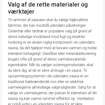
Valg af de rette materialer og
værktøjer
Til rammen af ​​saunaen skal du vælge højkvalitets
tømmer, der kan modstå udendørs påvirkninger.
Cedertræ eller rødtræ er populære valg på grund af
deres naturlige modstand mod fugt og insekter.
Isolering er en anden vigtig komponent i en udendørs
sauna, da det hjælper med at bevare varmen og holde
interiøret behageligt. Glasfiber eller mineraluldisolering
bruges ofte på grund af deres varmebevarende
egenskaber. Når du vælger isoleringsmaterialer, skal
du sikre dig, at de er sikre at bruge i en sauna. Til
opvarmningssystemet i din udendørs sauna er en
traditionel træbrændende ovn eller en elektrisk
varmelegeme almindelige valgmuligheder. Sørg for at
vælge en varmelegeme, der passer til størrelsen af ​​din
sauna og kan varme rummet effektivt op. Ventilation
er også vigtig i en udendørs sauna for at sikre