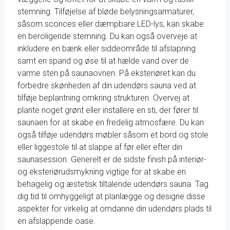
stemning. Tilføjelse af bløde belysningsarmaturer,
såsom sconces eller dæmpbare LED-lys, kan skabe
en beroligende stemning. Du kan også overveje at
inkludere en bænk eller siddeområde til afslapning
samt en spand og øse til at hælde vand over de
varme sten på saunaovnen. På eksteriøret kan du
forbedre skønheden af din udendørs sauna ved at
tilføje beplantning omkring strukturen. Overvej at
plante noget grønt eller installere en sti, der fører til
saunaen for at skabe en fredelig atmosfære. Du kan
også tilføje udendørs møbler såsom et bord og stole
eller liggestole til at slappe af før eller efter din
saunasession. Generelt er de sidste finish på interiør-
og eksteriørudsmykning vigtige for at skabe en
behagelig og æstetisk tiltalende udendørs sauna. Tag
dig tid til omhyggeligt at planlægge og designe disse
aspekter for virkelig at omdanne din udendørs plads til
en afslappende oase.