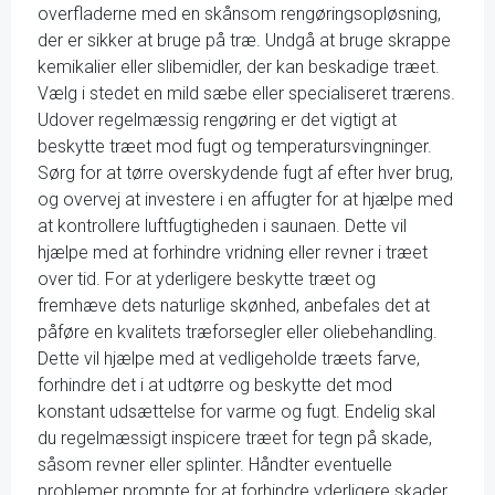
overfladerne med en skånsom rengøringsopløsning,
der er sikker at bruge på træ. Undgå at bruge skrappe
kemikalier eller slibemidler, der kan beskadige træet.
Vælg i stedet en mild sæbe eller specialiseret trærens.
Udover regelmæssig rengøring er det vigtigt at
beskytte træet mod fugt og temperatursvingninger.
Sørg for at tørre overskydende fugt af efter hver brug,
og overvej at investere i en affugter for at hjælpe med
at kontrollere luftfugtigheden i saunaen. Dette vil
hjælpe med at forhindre vridning eller revner i træet
over tid. For at yderligere beskytte træet og
fremhæve dets naturlige skønhed, anbefales det at
påføre en kvalitets træforsegler eller oliebehandling.
Dette vil hjælpe med at vedligeholde træets farve,
forhindre det i at udtørre og beskytte det mod
konstant udsættelse for varme og fugt. Endelig skal
du regelmæssigt inspicere træet for tegn på skade,
såsom revner eller splinter. Håndter eventuelle
problemer prompte for at forhindre yderligere skader