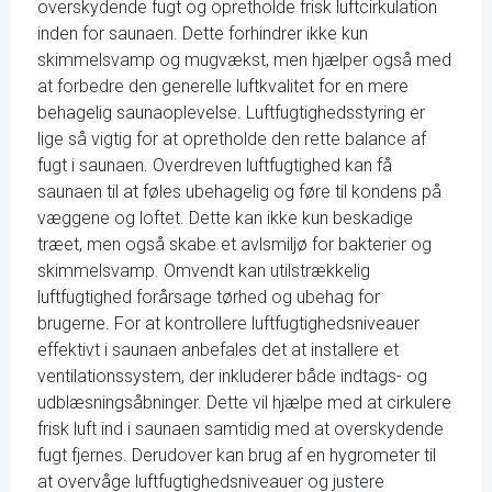
overskydende fugt og opretholde frisk luftcirkulation
inden for saunaen. Dette forhindrer ikke kun
skimmelsvamp og mugvækst, men hjælper også med
at forbedre den generelle luftkvalitet for en mere
behagelig saunaoplevelse. Luftfugtighedsstyring er
lige så vigtig for at opretholde den rette balance af
fugt i saunaen. Overdreven luftfugtighed kan få
saunaen til at føles ubehagelig og føre til kondens på
væggene og loftet. Dette kan ikke kun beskadige
træet, men også skabe et avlsmiljø for bakterier og
skimmelsvamp. Omvendt kan utilstrækkelig
luftfugtighed forårsage tørhed og ubehag for
brugerne. For at kontrollere luftfugtighedsniveauer
effektivt i saunaen anbefales det at installere et
ventilationssystem, der inkluderer både indtags- og
udblæsningsåbninger. Dette vil hjælpe med at cirkulere
frisk luft ind i saunaen samtidig med at overskydende
fugt fjernes. Derudover kan brug af en hygrometer til
at overvåge luftfugtighedsniveauer og justere