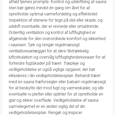
affald fjernes prompte. Kontrol og udskiftning af sauna
sten bør gøres mindst én gang om året for at
opretholde optimal varmefordeling og effektivitet.
Inspektion af stenene for tegn på slid eller skade, og
udskift eventuelle, der er revnede eller smuldrende.
Ordentlig ventilation og kontrol af luftfugtighed er
afgørende for den overordnede komfort og sikkerhed
i saunaen. Tjek og rengør regelmæssigt
ventilationsanlægget for at sikre tilstrækkelig
luftcirkulation og overvåg luftfugtighedsniveauer for at
forhindre fugtskader på træet. Træpleje og
vedligeholdelse er også vigtige opgaver, der bør
inkluderes i din vedligeholdelsesplan. Behandl træet
med en sauna træforsegler eller balsam regelmæssigt
for at beskytte det mod fugt og varmeskader, og slib
eventuelle ru pletter eller splinter for at opretholde en
glat og sikker overflade. Vedligeholdelse af sauna
varmelegemet er en anden vigtig del af din
vedligeholdelsesplan. Rengør og inspicer