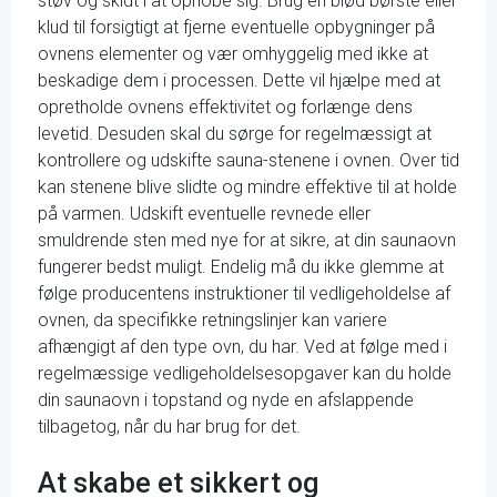
støv og skidt i at ophobe sig. Brug en blød børste eller
klud til forsigtigt at fjerne eventuelle opbygninger på
ovnens elementer og vær omhyggelig med ikke at
beskadige dem i processen. Dette vil hjælpe med at
opretholde ovnens effektivitet og forlænge dens
levetid. Desuden skal du sørge for regelmæssigt at
kontrollere og udskifte sauna-stenene i ovnen. Over tid
kan stenene blive slidte og mindre effektive til at holde
på varmen. Udskift eventuelle revnede eller
smuldrende sten med nye for at sikre, at din saunaovn
fungerer bedst muligt. Endelig må du ikke glemme at
følge producentens instruktioner til vedligeholdelse af
ovnen, da specifikke retningslinjer kan variere
afhængigt af den type ovn, du har. Ved at følge med i
regelmæssige vedligeholdelsesopgaver kan du holde
din saunaovn i topstand og nyde en afslappende
tilbagetog, når du har brug for det.
At skabe et sikkert og