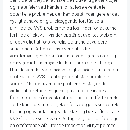
dem. Dette betyder at have de nødvendige værktøjer
og materialer ved hånden for at løse eventuelle
potentielle problemer, der kan opstå. Yderligere er det
nyttigt at have en grundlæggende forståelse af
almindelige VVS-problemer og løsninger for at kunne
fejlfinde effektivt. Hvis der opstår et uventet problem,
er det vigtigt at forblive rolig og grundigt vurdere
situationen. Dette kan involvere at lukke for
vandforsyningen for at forhindre yderligere skade og
omhyggeligt undersøge kilden til problemet. I nogle
tilfælde kan det være nødvendigt at søge hjælp fra en
professionel VVS-installatør for at løse problemet
korrekt. Når det uventede problem er løst, er det
vigtigt at foretage en grundig afsluttende inspektion
for at sikre, at håndvaskinstallationen er udført korrekt.
Dette kan indebære at tjekke for lækager, sikre korrekt
tætning og vandtætningsteknikker og bekræfte, at alle
VVS-forbindelser er sikre. At tage sig tid til at foretage
en omfattende afsluttende inspektion vil hjælpe med