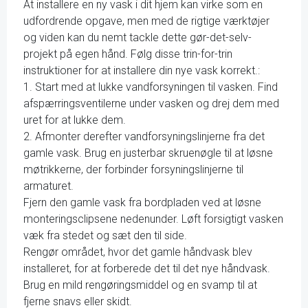
At installere en ny vask i dit hjem kan virke som en
udfordrende opgave, men med de rigtige værktøjer
og viden kan du nemt tackle dette gør-det-selv-
projekt på egen hånd. Følg disse trin-for-trin
instruktioner for at installere din nye vask korrekt.:
1. Start med at lukke vandforsyningen til vasken. Find
afspærringsventilerne under vasken og drej dem med
uret for at lukke dem.
2. Afmonter derefter vandforsyningslinjerne fra det
gamle vask. Brug en justerbar skruenøgle til at løsne
møtrikkerne, der forbinder forsyningslinjerne til
armaturet.
Fjern den gamle vask fra bordpladen ved at løsne
monteringsclipsene nedenunder. Løft forsigtigt vasken
væk fra stedet og sæt den til side.
Rengør området, hvor det gamle håndvask blev
installeret, for at forberede det til det nye håndvask.
Brug en mild rengøringsmiddel og en svamp til at
fjerne snavs eller skidt.