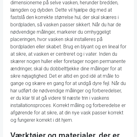
dimensionerne på selve vasken, herunder bredden,
længden og dybden. Dette vil hjælpe dig med at
fastslå den korrekte størrelse hul, der skal skæres i
bordpladen, så vasken passer sikkert. Når du har de
nødvendige målinger, markerer du omhyggeligt
placeringen, hvor vasken skal installeres på
bordpladen eller skabet. Brug en blyant og en lineal for
at sikre, at vasken er centreret og i vater. Inden du
skærer nogen huller eller foretager nogen permanente
ændringer, skal du dobbelttjekke dine målinger for at
sikre nøjagtighed. Det er altid en god idé at måle to
gange og skære en gang for at undgå dyre fejl. Når du
har udført de nødvendige målinger og forberedelser,
er du klar til at gå videre til næste trin i vaskens
installationsproces. Korrekt måling og forberedelse er
afgørende for at sikre, at din nye vask passer korrekt
og fungerer korrekt i dit hjem.
Værktøjer og materialer, der er