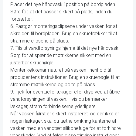
Placer det nye håndvask i position på bordpladen.
Sørg for, at det passer sikkert på plads, inden du
fortsætter.
6. Fastgør monteringsclipsene under vasken for at
sikre den til bordpladen. Brug en skruetrækker til at
stramme clipsene på plads.
7. Tilslut vandforsyningslinjerne til det nye håndvask.
Sørg for at spænde møtrikkerne sikkert med en
justerbar skruenøgle.
Monter køkkenarmaturet på vasken i henhold til
producentens instruktioner. Brug en skruenøgle til at
stramme møtrikkerne og bolte på plads.
9. Tjek for eventuelle lækager eller dryp ved at åbne
vandforsyningen til vasken. Hvis du bemærker
lækager, stram forbindelserne yderligere.
Når vasken først er sikkert installeret, og der ikke er
nogen lækager, skal du tætne omkring kanterne af
vasken med en vandtæt silikonefuge for at forhindre
vandskader. Ved at følge disse trinvise instruktioner