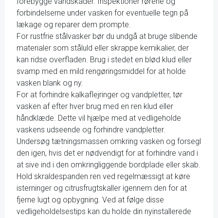
forebygge vandskader. Inspektioner rørene og
forbindelserne under vasken for eventuelle tegn på
lækage og reparer dem prompte.
For rustfrie stålvasker bør du undgå at bruge slibende
materialer som ståluld eller skrappe kemikalier, der
kan ridse overfladen. Brug i stedet en blød klud eller
svamp med en mild rengøringsmiddel for at holde
vasken blank og ny.
For at forhindre kalkaflejringer og vandpletter, tør
vasken af efter hver brug med en ren klud eller
håndklæde. Dette vil hjælpe med at vedligeholde
vaskens udseende og forhindre vandpletter.
Undersøg tætningsmassen omkring vasken og forsegl
den igen, hvis det er nødvendigt for at forhindre vand i
at sive ind i den omkringliggende bordplade eller skab.
Hold skraldespanden ren ved regelmæssigt at køre
isterninger og citrusfrugtskaller igennem den for at
fjerne lugt og opbygning. Ved at følge disse
vedligeholdelsestips kan du holde din nyinstallerede