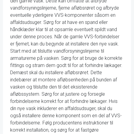
den gamle vask. Dette kan omfatte at afbryde
vandforsyningslinjerne, fjerne afløbsrøret og afbryde
eventuelle yderligere VVS-komponenter såsom en
affaldsudsuger. Sørg for at have en spand eller
håndklæder klar til at opsamle eventuelt spildt vand
under denne proces. Når de gamle VVS-forbindelser
er fjernet, kan du begynde at installere den nye vask.
Start med at tilslutte vandforsyningslinjerne til
armaturerne på vasken. Sørg for at bruge de korrekte
fittings og stram dem godt til for at forhindre lækager.
Dernæst skal du installere afløbsrøret. Dette
indebærer at montere afløbsenheden på bunden af
vasken og tilslutte den til det eksisterende
afløbssystem. Sørg for at justere og forsegle
forbindelserne korrekt for at forhindre lækager. Hvis
din nye vask inkluderer en affaldsudsuger, skal du
også installere denne komponent som en del af VVS-
forbindelserne. Følg producentens instruktioner til
korrekt installation, og sørg for at fastgøre