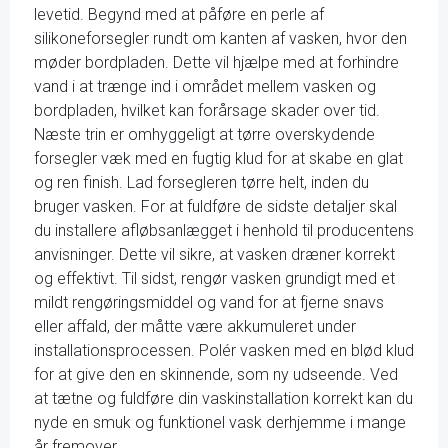
levetid. Begynd med at påføre en perle af
silikoneforsegler rundt om kanten af vasken, hvor den
møder bordpladen. Dette vil hjælpe med at forhindre
vand i at trænge ind i området mellem vasken og
bordpladen, hvilket kan forårsage skader over tid.
Næste trin er omhyggeligt at tørre overskydende
forsegler væk med en fugtig klud for at skabe en glat
og ren finish. Lad forsegleren tørre helt, inden du
bruger vasken. For at fuldføre de sidste detaljer skal
du installere afløbsanlægget i henhold til producentens
anvisninger. Dette vil sikre, at vasken dræner korrekt
og effektivt. Til sidst, rengør vasken grundigt med et
mildt rengøringsmiddel og vand for at fjerne snavs
eller affald, der måtte være akkumuleret under
installationsprocessen. Polér vasken med en blød klud
for at give den en skinnende, som ny udseende. Ved
at tætne og fuldføre din vaskinstallation korrekt kan du
nyde en smuk og funktionel vask derhjemme i mange
år fremover.