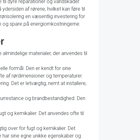
øre til dyre reparationer og vandskader.
dersiden af rørene, hvilket kan føre til
ørisolering en væsentlig investering for
m og spare på energiomkostningerne.
r
 almindelige materialer, der anvendes til
elle formål. Den er kendt for sine
fte af rørdimensioner og temperaturer.
ng. Det er letvægtig, nemt at installere,
peraturrestance og brandbestandighed. Den
ugt og kemikalier. Det anvendes ofte til
ig over for fugt og kemikalier. Det
ale har sine egne unikke egenskaber og