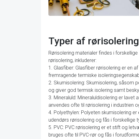
Typer af rørisolerin
Rørisolering materialer findes i forskelli
rørisolering, inkluderer:
1. Glasfiber: Glasfiber rørisolering er en 
fremragende termiske isoleringsegenskabe
2. Skumisolering: Skumisolering, såsom poly
og giver god termisk isolering samt besk
3. Mineraluld: Mineraluldisolering er lave
anvendes ofte til rørisolering i industrien
4. Polyethylen: Polyeten skumisolering er 
udendørs rørisolering og fås i forskellige t
5. PVC: PVC rørisolering er et stift og le
bruges ofte til PVC-rør og fås i forudform