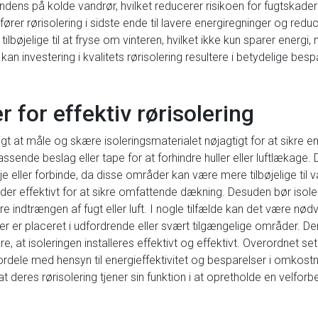
ondens på kolde vandrør, hvilket reducerer risikoen for fugtskad
rer rørisolering i sidste ende til lavere energiregninger og re
ilbøjelige til at fryse om vinteren, hvilket ikke kun sparer energ
an investering i kvalitets rørisolering resultere i betydelige besp
r for effektiv rørisolering
igtigt at måle og skære isoleringsmaterialet nøjagtigt for at sikr
sende beslag eller tape for at forhindre huller eller luftlækage
ller forbinde, da disse områder kan være mere tilbøjelige til v
 effektivt for at sikre omfattende dækning. Desuden bør isoleri
re indtrængen af fugt eller luft. I nogle tilfælde kan det være nø
r, der er placeret i udfordrende eller svært tilgængelige områder. 
e, at isoleringen installeres effektivt og effektivt. Overordnet set 
rdele med hensyn til energieffektivitet og besparelser i omkostn
at deres rørisolering tjener sin funktion i at opretholde en velforb