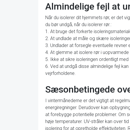
Almindelige fejl at u
Når du isolerer dit hjemmets rør, er det vig
du bør undgå, når du isolerer rør.:
1. At bruge det forkerte isoleringsmateriale 
2. At undlade at måle og skære isoleringen
3. Undlader at forsegle eventuelle revner el
4. At glemme at isolere rør i uopvarmede
5. Ikke at sikre isoleringen ordentligt med t
6. Ved at undgå disse almindelige fejl kan d
vejrforholdene.
Sæsonbetingede overv
I vintermånederne er det vigtigt at regelmæ
energiregninger. Derudover kan opbygning a
at forebygge potentielle problemer. Om so
høje temperaturer. UV-stråler kan over tid
isolering for at opretholde effektiviteten