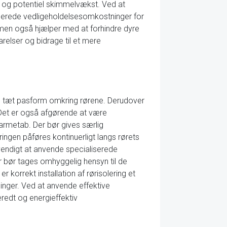
er og potentiel skimmelvækst. Ved at
ducerede vedligeholdelsesomkostninger for
i, men også hjælper med at forhindre dyre
arelser og bidrage til et mere
e en tæt pasform omkring rørene. Derudover
. Det er også afgørende at være
armetab. Der bør gives særlig
ngen påføres kontinuerligt langs rørets
dvendigt at anvende specialiserede
Der bør tages omhyggelig hensyn til de
er korrekt installation af rørisolering et
inger. Ved at anvende effektive
eredt og energieffektiv