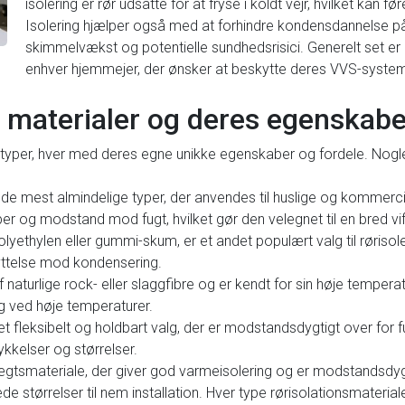
isolering er rør udsatte for at fryse i koldt vejr, hvilket kan f
Isolering hjælper også med at forhindre kondensdannelse på y
skimmelvækst og potentielle sundhedsrisici. Generelt set er r
enhver hjemmejer, der ønsker at beskytte deres VVS-syste
g materialer og deres egenskabe
ge typer, hver med deres egne unikke egenskaber og fordele. Nogle
af de mest almindelige typer, der anvendes til huslige og kommerci
r og modstand mod fugt, hvilket gør den velegnet til en bred vi
ethylen eller gummi-skum, er et andet populært valg til rørisoleri
yttelse mod kondensering.
t af naturlige rock- eller slaggfibre og er kendt for sin høje tem
 og ved høje temperaturer.
et fleksibelt og holdbart valg, der er modstandsdygtigt over for f
ykkelser og størrelser.
tvægtsmateriale, der giver god varmeisolering og er modstandsdygt
ede størrelser til nem installation. Hver type rørisolationsmateri