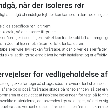
ndgå, når der isoleres rør
tigt at undgå almindelige fejl, der kan kompromittere isoleringens e
til de specifikke rør i dit hjem.
 korrekt, så den passer til rørene.
ler åbninger i isoleringen, hvilket kan tillade kold luft at trænge 
 områder af hjemmet, såsom loftet eller kælderen.
ape eller wire, hvilket kan forårsage, at den bliver løs eller falder 
u sikre, at din rørisolering bliver korrekt installeret og er effekt
ejelser for vedligeholdelse af 
ssigt tjekke for tegn på slitage, såsom revner eller huller i isole
f sne og is også forårsage skade på rørisoleringen, så det er vig
mmeren er det vigtigt at inspicere isoleringen for tegn på forrin
 svække materialerne, der anvendes i rørisoleringen, så det er vig
. Regelmæssig vedligeholdelse af rørisoleringen året rundt kan hj