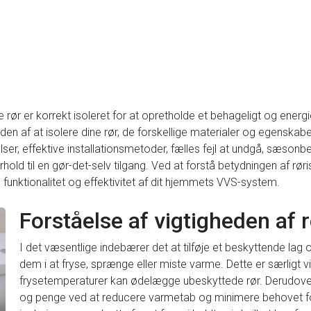
ine rør er korrekt isoleret for at opretholde et behageligt og energ
heden af at isolere dine rør, de forskellige materialer og egenskaber
ser, effektive installationsmetoder, fælles fejl at undgå, sæso
forhold til en gør-det-selv tilgang. Ved at forstå betydningen af 
 funktionalitet og effektivitet af dit hjemmets VVS-system.
Forståelse af vigtigheden af ​​
I det væsentlige indebærer det at tilføje et beskyttende lag o
dem i at fryse, sprænge eller miste varme. Dette er særligt vi
frysetemperaturer kan ødelægge ubeskyttede rør. Derudover 
og penge ved at reducere varmetab og minimere behovet fo