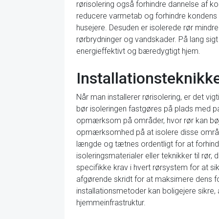
rørisolering også forhindre dannelse af k
reducere varmetab og forhindre kondens fø
husejere. Desuden er isolerede rør mindre t
rørbrydninger og vandskader. På lang sigt k
energieffektivt og bæredygtigt hjem.
Installationsteknikke
Når man installerer rørisolering, er det v
bør isoleringen fastgøres på plads med pas
opmærksom på områder, hvor rør kan bøje e
opmærksomhed på at isolere disse områder
længde og tætnes ordentligt for at forhind
isoleringsmaterialer eller teknikker til rø
specifikke krav i hvert rørsystem for at sikr
afgørende skridt for at maksimere dens fo
installationsmetoder kan boligejere sikre, 
hjemmeinfrastruktur.