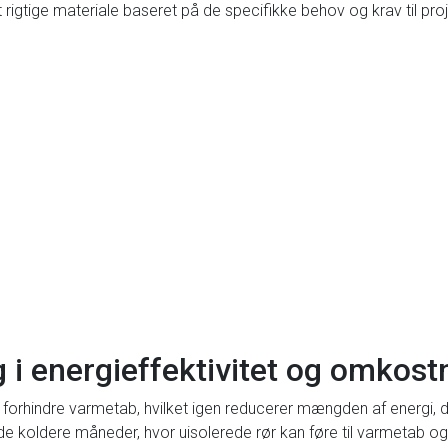
et rigtige materiale baseret på de specifikke behov og krav til proj
ng i energieffektivitet og omkos
at forhindre varmetab, hvilket igen reducerer mængden af energi, 
 de koldere måneder, hvor uisolerede rør kan føre til varmetab 