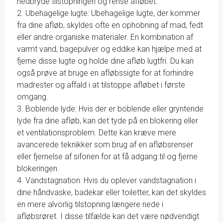
nedbryde tilstopningen og rense afløbet.
2. Ubehagelige lugte: Ubehagelige lugte, der kommer
fra dine afløb, skyldes ofte en ophobning af mad, fedt
eller andre organiske materialer. En kombination af
varmt vand, bagepulver og eddike kan hjælpe med at
fjerne disse lugte og holde dine afløb lugtfri. Du kan
også prøve at bruge en afløbssigte for at forhindre
madrester og affald i at tilstoppe afløbet i første
omgang.
3. Boblende lyde: Hvis der er boblende eller gryntende
lyde fra dine afløb, kan det tyde på en blokering eller
et ventilationsproblem. Dette kan kræve mere
avancerede teknikker som brug af en afløbsrenser
eller fjernelse af sifonen for at få adgang til og fjerne
blokeringen.
4. Vandstagnation: Hvis du oplever vandstagnation i
dine håndvaske, badekar eller toiletter, kan det skyldes
en mere alvorlig tilstopning længere nede i
afløbsrøret. I disse tilfælde kan det være nødvendigt