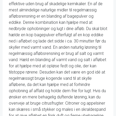
effektive uden brug af skadelige kemikalier. En af de
mest almindelige naturlige midler til regelmæssig
afløbsrensning er en blanding af bagepulver og
eddike. Denne kombination kan hjælpe med at
nedbryde ophobninger og lugt i dine afløb. Du skal blot
hælde en kop bagepulver efterfulgt af en kop eddike
ned i afløbet og lade det sidde i ca. 30 minutter før du
skyller med varmt vand. En anden naturlig løsning til
regelmæssig afløbsrensning er brug af salt og varmt
vand. Hæld en blanding af varmt vand og salt i afløbet
for at hjælpe med at opløse fedt og olie, der kan
tilstoppe rørene. Desuden kan det være en god idé at
regelmæssigt bruge kogende vand til at skylle
afløbene, da det kan hjælpe med at forhindre
ophobning af affald og holde dem frie for lugt. Hvis du
ønsker en mere behagelig duftende løsning, kan du
overveje at bruge citrusfrugter. Citroner og appelsiner
kan skæres i små stykker og males i en skraldespand
for at give afløbet en frisk duft og fjerne ubehagelige