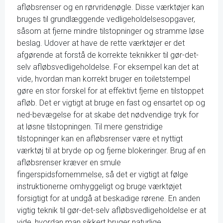
afløbsrenser og en rørvridenøgle. Disse værktøjer kan
bruges til grundlæggende vedligeholdelsesopgaver,
såsom at fjerne mindre tilstopninger og stramme løse
beslag. Udover at have de rette værktøjer er det
afgørende at forstå de korrekte teknikker til gør-det-
selv afløbsvedligeholdelse. For eksempel kan det at
vide, hvordan man korrekt bruger en toiletstempel
gøre en stor forskel for at effektivt fjerne en tilstoppet
afløb. Det er vigtigt at bruge en fast og ensartet op og
ned-bevægelse for at skabe det nødvendige tryk for
at løsne tilstopningen. Til mere genstridige
tilstopninger kan en afløbsrenser være et nyttigt
værktøj til at bryde op og fjerne blokeringer. Brug af en
afløbsrenser kræver en smule
fingerspidsfornemmelse, så det er vigtigt at følge
instruktionerne omhyggeligt og bruge værktøjet
forsigtigt for at undgå at beskadige rørene. En anden
vigtig teknik til gør-det-selv afløbsvedligeholdelse er at
vide, hvordan man sikkert bruger naturlige