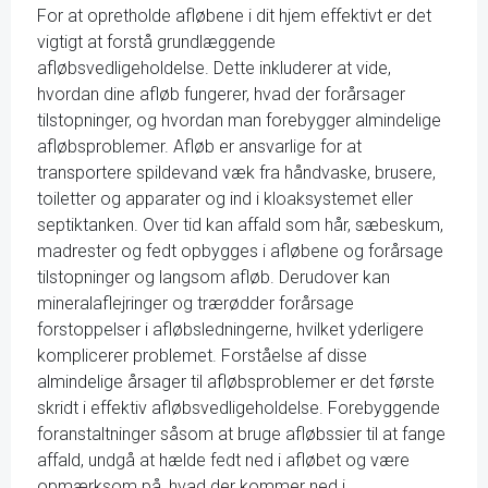
For at opretholde afløbene i dit hjem effektivt er det
vigtigt at forstå grundlæggende
afløbsvedligeholdelse. Dette inkluderer at vide,
hvordan dine afløb fungerer, hvad der forårsager
tilstopninger, og hvordan man forebygger almindelige
afløbsproblemer. Afløb er ansvarlige for at
transportere spildevand væk fra håndvaske, brusere,
toiletter og apparater og ind i kloaksystemet eller
septiktanken. Over tid kan affald som hår, sæbeskum,
madrester og fedt opbygges i afløbene og forårsage
tilstopninger og langsom afløb. Derudover kan
mineralaflejringer og trærødder forårsage
forstoppelser i afløbsledningerne, hvilket yderligere
komplicerer problemet. Forståelse af disse
almindelige årsager til afløbsproblemer er det første
skridt i effektiv afløbsvedligeholdelse. Forebyggende
foranstaltninger såsom at bruge afløbssier til at fange
affald, undgå at hælde fedt ned i afløbet og være
opmærksom på, hvad der kommer ned i