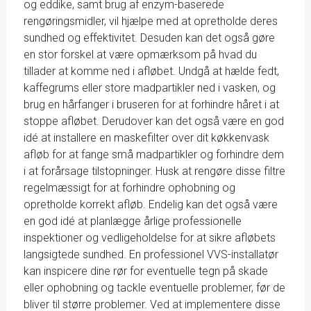
og eddike, samt brug af enzym-baserede
rengøringsmidler, vil hjælpe med at opretholde deres
sundhed og effektivitet. Desuden kan det også gøre
en stor forskel at være opmærksom på hvad du
tillader at komme ned i afløbet. Undgå at hælde fedt,
kaffegrums eller store madpartikler ned i vasken, og
brug en hårfanger i bruseren for at forhindre håret i at
stoppe afløbet. Derudover kan det også være en god
idé at installere en maskefilter over dit køkkenvask
afløb for at fange små madpartikler og forhindre dem
i at forårsage tilstopninger. Husk at rengøre disse filtre
regelmæssigt for at forhindre ophobning og
opretholde korrekt afløb. Endelig kan det også være
en god idé at planlægge årlige professionelle
inspektioner og vedligeholdelse for at sikre afløbets
langsigtede sundhed. En professionel VVS-installatør
kan inspicere dine rør for eventuelle tegn på skade
eller ophobning og tackle eventuelle problemer, før de
bliver til større problemer. Ved at implementere disse