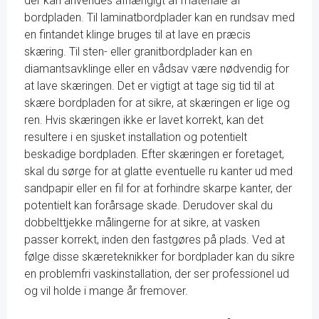
der kan anvendes afhængigt af materiale af
bordpladen. Til laminatbordplader kan en rundsav med
en fintandet klinge bruges til at lave en præcis
skæring. Til sten- eller granitbordplader kan en
diamantsavklinge eller en vådsav være nødvendig for
at lave skæringen. Det er vigtigt at tage sig tid til at
skære bordpladen for at sikre, at skæringen er lige og
ren. Hvis skæringen ikke er lavet korrekt, kan det
resultere i en sjusket installation og potentielt
beskadige bordpladen. Efter skæringen er foretaget,
skal du sørge for at glatte eventuelle ru kanter ud med
sandpapir eller en fil for at forhindre skarpe kanter, der
potentielt kan forårsage skade. Derudover skal du
dobbelttjekke målingerne for at sikre, at vasken
passer korrekt, inden den fastgøres på plads. Ved at
følge disse skæreteknikker for bordplader kan du sikre
en problemfri vaskinstallation, der ser professionel ud
og vil holde i mange år fremover.