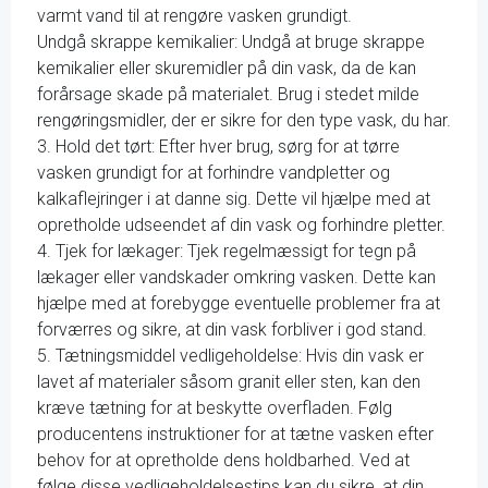
varmt vand til at rengøre vasken grundigt.
Undgå skrappe kemikalier: Undgå at bruge skrappe
kemikalier eller skuremidler på din vask, da de kan
forårsage skade på materialet. Brug i stedet milde
rengøringsmidler, der er sikre for den type vask, du har.
3. Hold det tørt: Efter hver brug, sørg for at tørre
vasken grundigt for at forhindre vandpletter og
kalkaflejringer i at danne sig. Dette vil hjælpe med at
opretholde udseendet af din vask og forhindre pletter.
4. Tjek for lækager: Tjek regelmæssigt for tegn på
lækager eller vandskader omkring vasken. Dette kan
hjælpe med at forebygge eventuelle problemer fra at
forværres og sikre, at din vask forbliver i god stand.
5. Tætningsmiddel vedligeholdelse: Hvis din vask er
lavet af materialer såsom granit eller sten, kan den
kræve tætning for at beskytte overfladen. Følg
producentens instruktioner for at tætne vasken efter
behov for at opretholde dens holdbarhed. Ved at
følge disse vedligeholdelsestips kan du sikre, at din