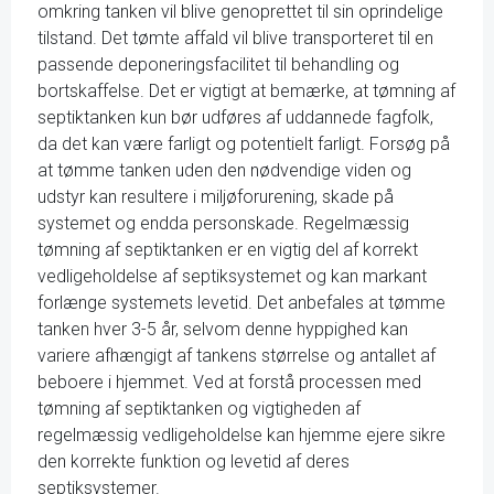
omkring tanken vil blive genoprettet til sin oprindelige
tilstand. Det tømte affald vil blive transporteret til en
passende deponeringsfacilitet til behandling og
bortskaffelse. Det er vigtigt at bemærke, at tømning af
septiktanken kun bør udføres af uddannede fagfolk,
da det kan være farligt og potentielt farligt. Forsøg på
at tømme tanken uden den nødvendige viden og
udstyr kan resultere i miljøforurening, skade på
systemet og endda personskade. Regelmæssig
tømning af septiktanken er en vigtig del af korrekt
vedligeholdelse af septiksystemet og kan markant
forlænge systemets levetid. Det anbefales at tømme
tanken hver 3-5 år, selvom denne hyppighed kan
variere afhængigt af tankens størrelse og antallet af
beboere i hjemmet. Ved at forstå processen med
tømning af septiktanken og vigtigheden af
regelmæssig vedligeholdelse kan hjemme ejere sikre
den korrekte funktion og levetid af deres
septiksystemer.