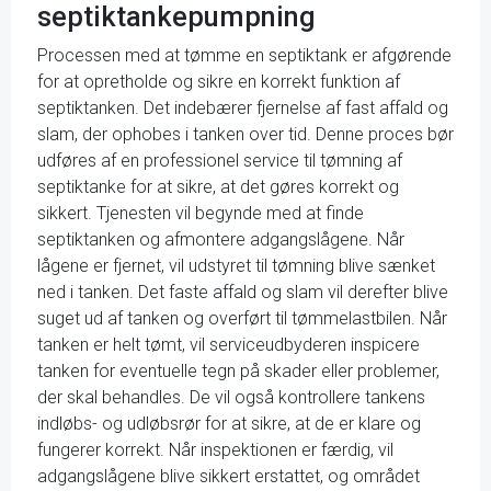
septiktankepumpning
Processen med at tømme en septiktank er afgørende
for at opretholde og sikre en korrekt funktion af
septiktanken. Det indebærer fjernelse af fast affald og
slam, der ophobes i tanken over tid. Denne proces bør
udføres af en professionel service til tømning af
septiktanke for at sikre, at det gøres korrekt og
sikkert. Tjenesten vil begynde med at finde
septiktanken og afmontere adgangslågene. Når
lågene er fjernet, vil udstyret til tømning blive sænket
ned i tanken. Det faste affald og slam vil derefter blive
suget ud af tanken og overført til tømmelastbilen. Når
tanken er helt tømt, vil serviceudbyderen inspicere
tanken for eventuelle tegn på skader eller problemer,
der skal behandles. De vil også kontrollere tankens
indløbs- og udløbsrør for at sikre, at de er klare og
fungerer korrekt. Når inspektionen er færdig, vil
adgangslågene blive sikkert erstattet, og området