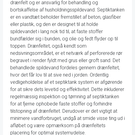
drænfelt og er ansvarlig for behandling og
bortskaffelse af husholdningsspildevand. Septiktanken
er en vandtæt beholder fremstillet af beton, glasfiber
eller plastik, og den er designet til at holde
spildevandet i lang nok tid til, at faste stoffer
bundfælder sig i bunden, og olie og fedt flyder op til
toppen. Drænfeltet, også kendt som
nedsivningsområdet, er et netværk af perforerede rør
begravet i render fyldt med grus eller groft sand. Det
behandlede spildevand fordeles gennem drænfeltet,
hvor det får lov til at sive ned i jorden. Ordentlig
vedligeholdelse af et septiktank system er afgørende
for at sikre dets levetid og effektivitet. Dette inkluderer
regelmæssig inspektion og tømning af septiktanken
for at fjerne ophobede faste stoffer og forhindre
tilstopning af drænfeltet. Derudover er det vigtigt at
minimere vandforbruget, undgå at smide visse ting ud i
afløbet og være opmærksom på drænfeltets
placering for optimal systemydelse.