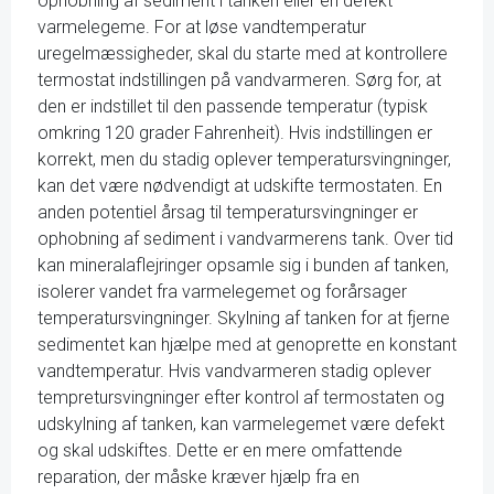
ophobning af sediment i tanken eller en defekt
varmelegeme. For at løse vandtemperatur
uregelmæssigheder, skal du starte med at kontrollere
termostat indstillingen på vandvarmeren. Sørg for, at
den er indstillet til den passende temperatur (typisk
omkring 120 grader Fahrenheit). Hvis indstillingen er
korrekt, men du stadig oplever temperatursvingninger,
kan det være nødvendigt at udskifte termostaten. En
anden potentiel årsag til temperatursvingninger er
ophobning af sediment i vandvarmerens tank. Over tid
kan mineralaflejringer opsamle sig i bunden af tanken,
isolerer vandet fra varmelegemet og forårsager
temperatursvingninger. Skylning af tanken for at fjerne
sedimentet kan hjælpe med at genoprette en konstant
vandtemperatur. Hvis vandvarmeren stadig oplever
tempretursvingninger efter kontrol af termostaten og
udskylning af tanken, kan varmelegemet være defekt
og skal udskiftes. Dette er en mere omfattende
reparation, der måske kræver hjælp fra en