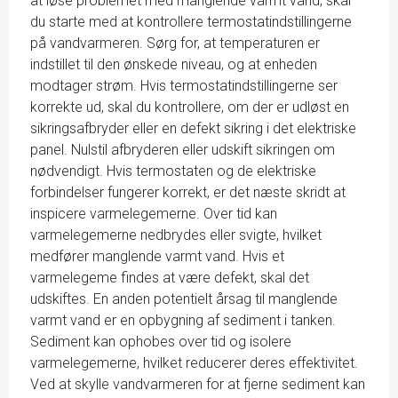
at løse problemet med manglende varmt vand, skal
du starte med at kontrollere termostatindstillingerne
på vandvarmeren. Sørg for, at temperaturen er
indstillet til den ønskede niveau, og at enheden
modtager strøm. Hvis termostatindstillingerne ser
korrekte ud, skal du kontrollere, om der er udløst en
sikringsafbryder eller en defekt sikring i det elektriske
panel. Nulstil afbryderen eller udskift sikringen om
nødvendigt. Hvis termostaten og de elektriske
forbindelser fungerer korrekt, er det næste skridt at
inspicere varmelegemerne. Over tid kan
varmelegemerne nedbrydes eller svigte, hvilket
medfører manglende varmt vand. Hvis et
varmelegeme findes at være defekt, skal det
udskiftes. En anden potentielt årsag til manglende
varmt vand er en opbygning af sediment i tanken.
Sediment kan ophobes over tid og isolere
varmelegemerne, hvilket reducerer deres effektivitet.
Ved at skylle vandvarmeren for at fjerne sediment kan