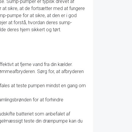
se. Sump-pumper er typisk drevet af
 at sikre, at de fortsætter med at fungere
mp-pumpe for at sikre, at den er i god
ejer at forstå, hvordan deres sump-
de deres hjem sikkert og tørt.
fektivt at fjerne vand fra din kælder.
ømmeafbryderen. Sørg for, at afbryderen
befales at teste pumpen mindst en gang om
amlingsbrønden for at forhindre
udskifte batteriet som anbefalet af
 regelmæssigt teste din drænpumpe kan du