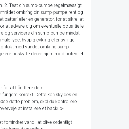
hjem. 2. Test din sump-pumpe regelmæssigt
old området omkring din sump-pumpe rent og
 batteri eller en generator, for at sikre, at
or at advare dig om eventuelle potentielle
icere og servicere din sump-pumpe mindst
le lyde, hyppig cykling eller synlige
å kontakt med vandet omkring sump-
ligejere beskytte deres hjem mod potentiel
r for at håndtere dem.
r fungere korrekt. Dette kan skyldes en
øse dette problem, skal du kontrollere
verveje at installere et backup-
forhindrer vand i at blive ordentligt