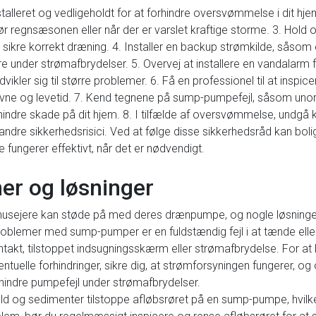
stalleret og vedligeholdt for at forhindre oversvømmelse i dit 
r før regnsæsonen eller når der er varslet kraftige storme. 3. H
og sikre korrekt dræning. 4. Installer en backup strømkilde, såsom et
under strømafbrydelser. 5. Overvej at installere en vandalarm f
kler sig til større problemer. 6. Få en professionel til at insp
vne og levetid. 7. Kend tegnene på sump-pumpefejl, såsom unorma
rhindre skade på dit hjem. 8. I tilfælde af oversvømmelse, undg
 andre sikkerhedsrisici. Ved at følge disse sikkerhedsråd kan bo
ungerer effektivt, når det er nødvendigt.
er og løsninger
 husejere kan støde på med deres drænpumpe, og nogle løsninge
roblemer med sump-pumper er en fuldstændig fejl i at tænde elle
kt, tilstoppet indsugningsskærm eller strømafbrydelse. For at l
elle forhindringer, sikre dig, at strømforsyningen fungerer, og o
rhindre pumpefejl under strømafbrydelser.
ald og sedimenter tilstoppe afløbsrøret på en sump-pumpe, hvilket 