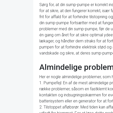
Sørg for, at din sump-pumpe er korrekt in
for at sikre, at den fungerer korrekt, isæ
frit for affald for at forhindre tilstopning 
din sump-pumpe fortsætter med at fungere 
problemer med din sump-pumpe, før de udvi
én gang om året for at sikre optimal ydee
lækager, og håndter dem straks for at fo
pumpen for at forhindre elektrisk stød og
vandskade og sikre, at deres sump-pumpe f
Almindelige problem
Her er nogle almindelige problemer, som
1. Pumpefejl: En af de mest almindelige p
række problemer, såsom en fastklemt konta
kontakten og indsugningsskærmen for eventu
batterisystem eller en generator for at fo
2. Tilstoppet afløbsrør: Med tiden kan aff