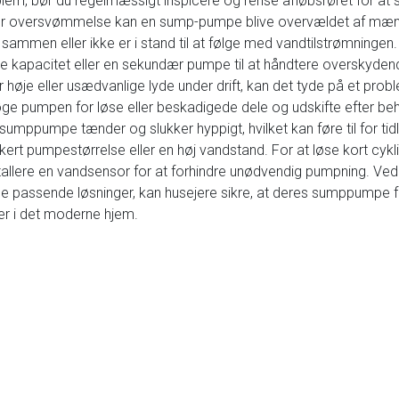
blem, bør du regelmæssigt inspicere og rense afløbsrøret for at s
ller oversvømmelse kan en sump-pumpe blive overvældet af mæn
 sammen eller ikke er i stand til at følge med vandtilstrømningen
re kapacitet eller en sekundær pumpe til at håndtere overskyden
r høje eller usædvanlige lyde under drift, kan det tyde på et prob
øge pumpen for løse eller beskadigede dele og udskifte efter be
n sumppumpe tænder og slukker hyppigt, hvilket kan føre til for ti
ert pumpestørrelse eller en høj vandstand. For at løse kort cykl
stallere en vandsensor for at forhindre unødvendig pumpning. 
 passende løsninger, kan husejere sikre, at deres sumppumpe fun
er i det moderne hjem.