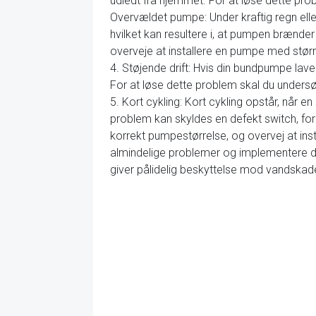
udledt fra hjemmet. For at løse dette pro
Overvældet pumpe: Under kraftig regn e
hvilket kan resultere i, at pumpen brænder
overveje at installere en pumpe med stør
4. Støjende drift: Hvis din bundpumpe lave
For at løse dette problem skal du unders
5. Kort cykling: Kort cykling opstår, når e
problem kan skyldes en defekt switch, fork
korrekt pumpestørrelse, og overvej at in
almindelige problemer og implementere de
giver pålidelig beskyttelse mod vandskad