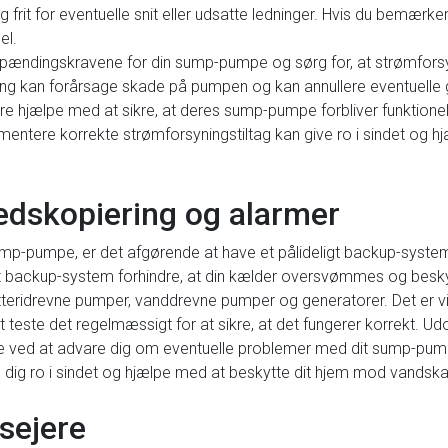
og frit for eventuelle snit eller udsatte ledninger. Hvis du bemæ
el.
dingskravene for din sump-pumpe og sørg for, at strømforsyni
ing kan forårsage skade på pumpen og kan annullere eventuell
e hjælpe med at sikre, at deres sump-pumpe forbliver funktionel
entere korrekte strømforsyningstiltag kan give ro i sindet og h
hedskopiering og alarmer
p-pumpe, er det afgørende at have et pålideligt backup-system på
backup-system forhindre, at din kælder oversvømmes og beskyt
tteridrevne pumper, vanddrevne pumper og generatorer. Det er vi
at teste det regelmæssigt for at sikre, at det fungerer korrekt. 
e ved at advare dig om eventuelle problemer med dit sump-pump
dig ro i sindet og hjælpe med at beskytte dit hjem mod vandska
usejere