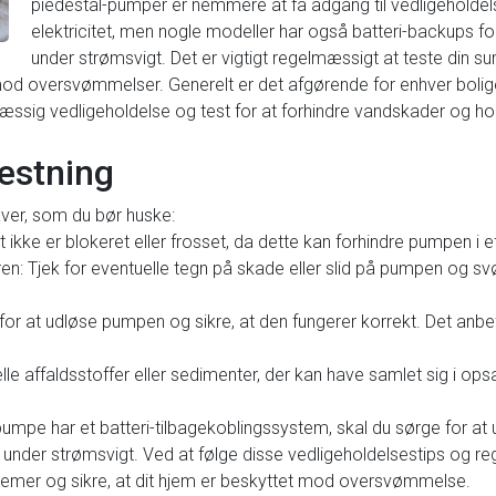
piedestal-pumper er nemmere at få adgang til vedligeholdel
elektricitet, men nogle modeller har også batteri-backups for
under strømsvigt. Det er vigtigt regelmæssigt at teste din su
 mod oversvømmelser. Generelt er det afgørende for enhver bolig
ssig vedligeholdelse og test for at forhindre vandskader og hol
testning
aver, som du bør huske:
t ikke er blokeret eller frosset, da dette kan forhindre pumpen i ef
: Tjek for eventuelle tegn på skade eller slid på pumpen og sv
or at udløse pumpen og sikre, at den fungerer korrekt. Det an
e affaldsstoffer eller sedimenter, der kan have samlet sig i ops
pumpe har et batteri-tilbagekoblingssystem, skal du sørge for at 
ere under strømsvigt. Ved at følge disse vedligeholdelsestips og
lemer og sikre, at dit hjem er beskyttet mod oversvømmelse.