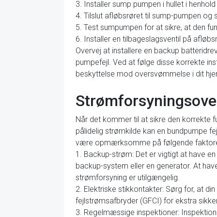
3. Installer sump pumpen i hullet i henhold 
4. Tilslut afløbsrøret til sump-pumpen og s
5. Test sumpumpen for at sikre, at den fun
6. Installer en tilbageslagsventil på afløbs
Overvej at installere en backup batteridre
pumpefejl. Ved at følge disse korrekte ins
beskyttelse mod oversvømmelse i dit hj
Strømforsyningsover
Når det kommer til at sikre den korrekte 
pålidelig strømkilde kan en bundpumpe fejl
være opmærksomme på følgende faktorer r
1. Backup-strøm: Det er vigtigt at have en
backup-system eller en generator. At hav
strømforsyning er utilgængelig.
2. Elektriske stikkontakter: Sørg for, at di
fejlstrømsafbryder (GFCI) for ekstra sikk
3. Regelmæssige inspektioner: Inspektion 