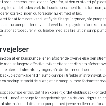
til producentens instruktioner. Sørg for, at den er sikkert på plads
ørg for, at det ledes væk fra husets fundament for at forhindre, a
gerer korrekt, inden du forsegler hullet med et låg.
røret for at forhindre vand i at flyde tilbage i brønden, når pumpen
vet sump pumpe eller et vanddrevet backup system for ekstra besk
tallationsprocedurer vil du hjælpe med at sikre, at din sump pumpe
em.
vejelser
funktion af en bundpumpe, er en afgørende overvejelse den strø
e med at fungere effektivt, hvilket efterlader dit hjem sårbart 
elateret til strømforsyningen, når det kommer til deres bundp
 backup-strømkilde til din sump-pumpe i tilfælde af strømsvigt. D
e en backup-strømkilde sikrer, at din sump-pumpe fortsætter med
n soppepumpe er tilsluttet til en korrekt jordet elektrisk stikkonta
erhed. Undgå at bruge forlængerledninger, da de kan udgøre en br
af strømkilden til din sump-pumpe med jævne mellemrum for at ko