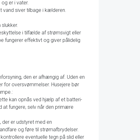
 og er i vater.
t vand siver tilbage i kælderen.
 slukker.
yttelse i tilfælde af strømsvigt eller
 fungerer effektivt og giver pålidelig
mforsyning, den er afhængig af. Uden en
over for oversvømmelser. Husejere bør
umpe.:
ette kan opnås ved hjælp af et batteri-
 at fungere, selv når den primære
kt, der er udstyret med en
andfare og føre til strømafbrydelser.
ntrollere eventuelle tegn på slid eller