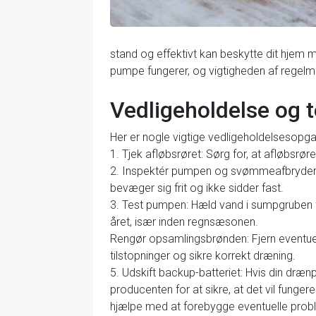
stand og effektivt kan beskytte dit hjem
pumpe fungerer, og vigtigheden af regelmæ
Vedligeholdelse og 
Her er nogle vigtige vedligeholdelsesopg
1. Tjek afløbsrøret: Sørg for, at afløbsrøre
2. Inspektér pumpen og svømmeafbryderen
bevæger sig frit og ikke sidder fast.
3. Test pumpen: Hæld vand i sumpgruben f
året, især inden regnsæsonen.
Rengør opsamlingsbrønden: Fjern eventuell
tilstopninger og sikre korrekt dræning.
5. Udskift backup-batteriet: Hvis din dræn
producenten for at sikre, at det vil fung
hjælpe med at forebygge eventuelle prob