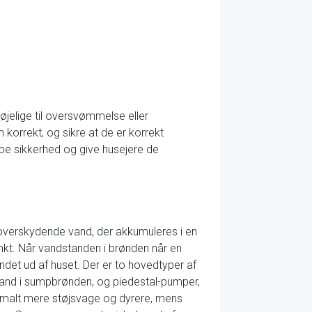
jelige til oversvømmelse eller
korrekt, og sikre at de er korrekt
mpe sikkerhed og give husejere de
 overskydende vand, der akkumuleres i en
nkt. Når vandstanden i brønden når en
et ud af huset. Der er to hovedtyper af
and i sumpbrønden, og piedestal-pumper,
malt mere støjsvage og dyrere, mens