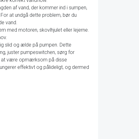
ikre korrekt vandflow.
gden af vand, der kommer ind i sumpen,
. For at undgå dette problem, bør du
de vand.
lem med motoren, skovlhjulet eller lejerne.
hov.
dlig slid og ælde på pumpen. Dette
ing, juster pumpeswitchen, sørg for
Ved at være opmærksom på disse
gerer effektivt og pålideligt, og dermed