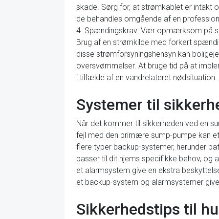
skade. Sørg for, at strømkablet er intakt 
de behandles omgående af en profession
4. Spændingskrav: Vær opmærksom på spæn
Brug af en strømkilde med forkert spænd
disse strømforsyningshensyn kan boligejer
oversvømmelser. At bruge tid på at implem
i tilfælde af en vandrelateret nødsituation.
Systemer til sikker
Når det kommer til sikkerheden ved en sum
fejl med den primære sump-pumpe kan et 
flere typer backup-systemer, herunder ba
passer til dit hjems specifikke behov, og 
et alarmsystem give en ekstra beskyttels
et backup-system og alarmsystemer give 
Sikkerhedstips til h