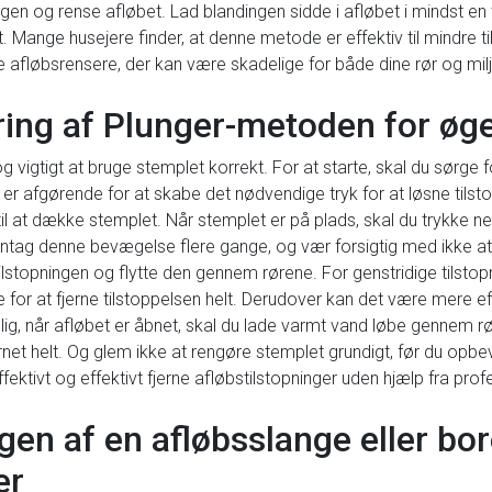
gen og rense afløbet. Lad blandingen sidde i afløbet i mindst en 
et. Mange husejere finder, at denne metode er effektiv til mindre 
ske afløbsrensere, der kan være skadelige for både dine rør og mil
ing af Plunger-metoden for øget
g vigtigt at bruge stemplet korrekt. For at starte, skal du sørge 
er afgørende for at skabe det nødvendige tryk for at løsne tilstop
til at dække stemplet. Når stemplet er på plads, skal du trykke n
Gentag denne bevægelse flere gange, og vær forsigtig med ikke a
lstopningen og flytte den gennem rørene. For genstridige tilsto
for at fjerne tilstoppelsen helt. Derudover kan det være mere e
elig, når afløbet er åbnet, skal du lade varmt vand løbe gennem rø
jernet helt. Og glem ikke at rengøre stemplet grundigt, før du opbe
ktivt og effektivt fjerne afløbstilstopninger uden hjælp fra profe
gen af en afløbsslange eller bo
er